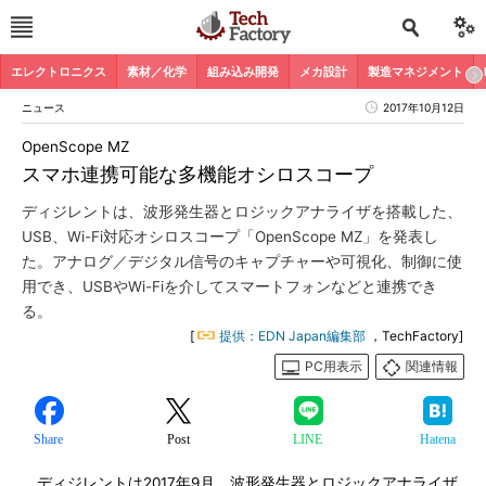
エレクトロニクス
素材／化学
組み込み開発
メカ設計
製造マネジメント
ニュース
2017年10月12日
OpenScope MZ
スマホ連携可能な多機能オシロスコープ
ディジレントは、波形発生器とロジックアナライザを搭載した、
USB、Wi-Fi対応オシロスコープ「OpenScope MZ」を発表し
た。アナログ／デジタル信号のキャプチャーや可視化、制御に使
用でき、USBやWi-Fiを介してスマートフォンなどと連携でき
る。
[
提供：EDN Japan編集部
，TechFactory]
PC用表示
関連情報
Share
Post
LINE
Hatena
ディジレントは2017年9月、波形発生器とロジックアナライザ