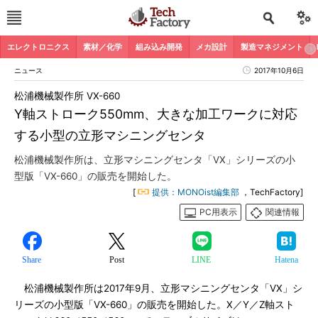
エレクトロニクス
素材／化学
組み込み開発
メカ設計
製造マネジメント
ニュース
2017年10月6日
松浦機械製作所 VX-660
Y軸ストローク550mm、大きな加工ワークに対応
する小型の立形マシニングセンタ
松浦機械製作所は、立形マシニングセンタ「VX」シリーズの小
型版「VX-660」の販売を開始した。
[
提供：MONOist編集部
，TechFactory]
PC用表示
関連情報
Share
Post
LINE
Hatena
松浦機械製作所は2017年9月、立形マシニングセンタ「VX」シ
リーズの小型版「VX-660」の販売を開始した。X／Y／Z軸スト