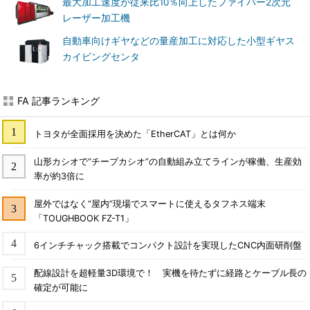
最大加工速度が従来比10％向上したファイバー2次元
レーザー加工機
自動車向けギヤなどの量産加工に対応した小型ギヤス
カイビングセンタ
FA 記事ランキング
トヨタが全面採用を決めた「EtherCAT」とは何か
山形カシオで“チープカシオ”の自動組み立てラインが稼働、生産効
率が約3倍に
屋外ではなく“屋内”現場でスマートに使えるタフネス端末
「TOUGHBOOK FZ-T1」
6インチチャック搭載でコンパクト設計を実現したCNC内面研削盤
配線設計を超軽量3D環境で！ 実機を待たずに経路とケーブル長の
確定が可能に