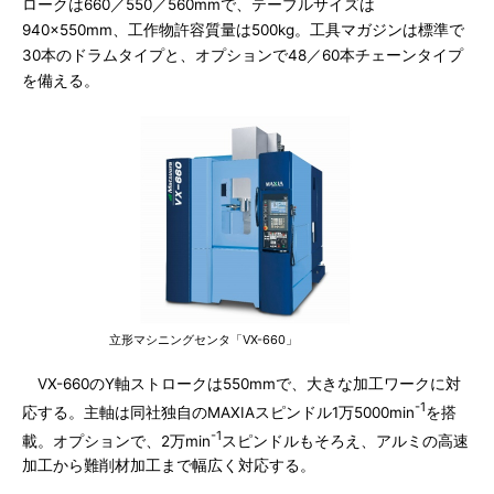
ロークは660／550／560mmで、テーブルサイズは
940×550mm、工作物許容質量は500kg。工具マガジンは標準で
30本のドラムタイプと、オプションで48／60本チェーンタイプ
を備える。
立形マシニングセンタ「VX-660」
VX-660のY軸ストロークは550mmで、大きな加工ワークに対
-1
応する。主軸は同社独自のMAXIAスピンドル1万5000min
を搭
-1
載。オプションで、2万min
スピンドルもそろえ、アルミの高速
加工から難削材加工まで幅広く対応する。