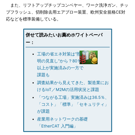
また、リフトアップチップコンベヤー、ワーク洗浄ガン、チッ
プフラッシュ、切削除去用エアブロー装置、欧州安全規格CE対
応などを標準装備している。
併せて読みたいお薦めホワイトペーパ
ー：
工場の省エネ対策は“照
明の見直し”から？80％
以上が実施済みの一方で
課題も
調査結果から見えてきた、製造業にお
けるIoT／M2Mの活用状況と課題
「つながる工場」実施済みは36.5％、
「コスト」「標準」「セキュリティ」
が課題
産業用ネットワークの基礎
「EtherCAT 入門編」