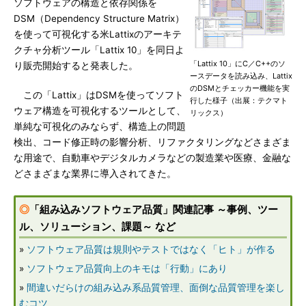
ソフトウェアの構造と依存関係を
DSM（Dependency Structure Matrix）
を使って可視化する米Lattixのアーキテ
クチャ分析ツール「Lattix 10」を同日よ
「Lattix 10」にC／C++のソ
り販売開始すると発表した。
ースデータを読み込み、Lattix
のDSMとチェッカー機能を実
この「Lattix」はDSMを使ってソフト
行した様子（出展：テクマト
ウェア構造を可視化するツールとして、
リックス）
単純な可視化のみならず、構造上の問題
検出、コード修正時の影響分析、リファクタリングなどさまざま
な用途で、自動車やデジタルカメラなどの製造業や医療、金融な
どさまざまな業界に導入されてきた。
◎
「組み込みソフトウェア品質」関連記事 ～事例、ツー
ル、ソリューション、課題～ など
»
ソフトウェア品質は規則やテストではなく「ヒト」が作る
»
ソフトウェア品質向上のキモは「行動」にあり
»
間違いだらけの組み込み系品質管理、面倒な品質管理を楽し
むコツ