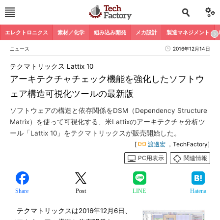
エレクトロニクス
素材／化学
組み込み開発
メカ設計
製造マネジメント
ニュース
2016年12月14日
テクマトリックス Lattix 10
アーキテクチャチェック機能を強化したソフトウ
ェア構造可視化ツールの最新版
ソフトウェアの構造と依存関係をDSM（Dependency Structure
Matrix）を使って可視化する、米Lattixのアーキテクチャ分析ツ
ール「Lattix 10」をテクマトリックスが販売開始した。
[
渡邊宏
，TechFactory]
PC用表示
関連情報
Share
Post
LINE
Hatena
テクマトリックスは2016年12月6日、