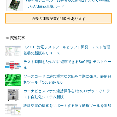
Wi-Fiモジュール「ESP-WROOM-02」とRTCを搭載
したArduino互換ボード
過去の連載記事が 50 件あります
関連記事
C／C++対応テストツールとソフト開発・テスト管理
基盤の新版をリリース
テスト時間を3分の1に短縮できるSoC設計テストツー
ル
ソースコードに潜む重大な欠陥を早期に発見、静的解
析ツール「Coverity 8.0」
カーナビとスマホの連携操作を1台のロボットで！ テ
スト自動化システム新版
設計空間の探索をサポートする感度解析ツールを追加