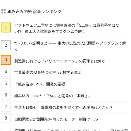
組み込み開発 記事ランキング
ソフトウェア工学的には羽生善治の「5二銀」は最善手ではな
い!? 東工大入試問題をプログラムで解く
π＞3.05を証明せよ ―― 東大の伝説の入試問題をプログラムで解
く
製造業における「バリューチェーン」の変革とは何か
世界最高のIQを持つ女性 vs 数学者軍団
「組み込みLinux」開発の基礎
組み込みLinuxの「正体」と開発の「困難さ」
生還を目指せ、爆撃機の装甲を厚くすべき場所はどこか？
自動調整と計測機能を備えたモーター制御ツール
岸和田ハリケーンズ vs ボストン・レッドソックス ―― CMMIの落