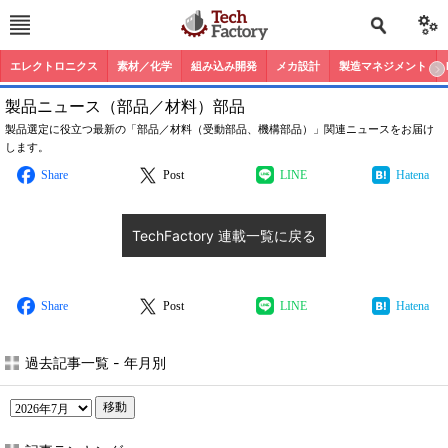
エレクトロニクス
素材／化学
組み込み開発
メカ設計
製造マネジメント
製品ニュース（部品／材料）部品
製品選定に役立つ最新の「部品／材料（受動部品、機構部品）」関連ニュースをお届け
します。
Share
Post
LINE
Hatena
TechFactory 連載一覧に戻る
Share
Post
LINE
Hatena
過去記事一覧 - 年月別
移動