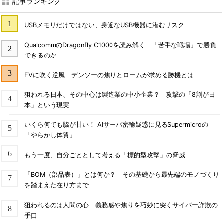
記事ランキング
USBメモリだけではない、身近なUSB機器に潜むリスク
QualcommのDragonfly C1000を読み解く 「苦手な戦場」で勝負
できるのか
EVに吹く逆風 デンソーの焦りとロームが求める勝機とは
狙われる日本、その中心は製造業の中小企業？ 攻撃の「8割が日
本」という現実
いくら何でも脇が甘い！ AIサーバ密輸疑惑に見るSupermicroの
「やらかし体質」
もう一度、自分ごととして考える「標的型攻撃」の脅威
「BOM（部品表）」とは何か？ その基礎から最先端のモノづくり
を踏まえた在り方まで
狙われるのは人間の心 義務感や焦りを巧妙に突くサイバー詐欺の
手口