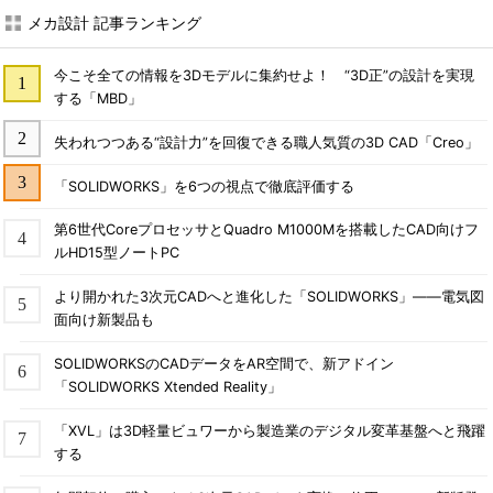
メカ設計 記事ランキング
今こそ全ての情報を3Dモデルに集約せよ！ “3D正”の設計を実現
する「MBD」
失われつつある“設計力”を回復できる職人気質の3D CAD「Creo」
「SOLIDWORKS」を6つの視点で徹底評価する
第6世代CoreプロセッサとQuadro M1000Mを搭載したCAD向けフ
ルHD15型ノートPC
より開かれた3次元CADへと進化した「SOLIDWORKS」――電気図
面向け新製品も
SOLIDWORKSのCADデータをAR空間で、新アドイン
「SOLIDWORKS Xtended Reality」
「XVL」は3D軽量ビュワーから製造業のデジタル変革基盤へと飛躍
する