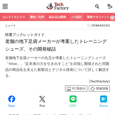
エレクトロニクス
素材／化学
組み込み開発
メカ設計
製造マネジメント
ニュース
2018年8月23日
特選ブックレットガイド
老舗の地下足袋メーカーが考案したトレーニング
シューズ、その開発秘話
老舗地下足袋メーカーの丸五が考案したトレーニングシューズ
「hitoe」。“足本来の力を引き出すこと”を目指し開発された同製
品の商品化を支えた新製法とデジタル技術について詳しく解説す
る。
[TechFactory]
PC用表示
関連情報
Share
Post
LINE
Hatena