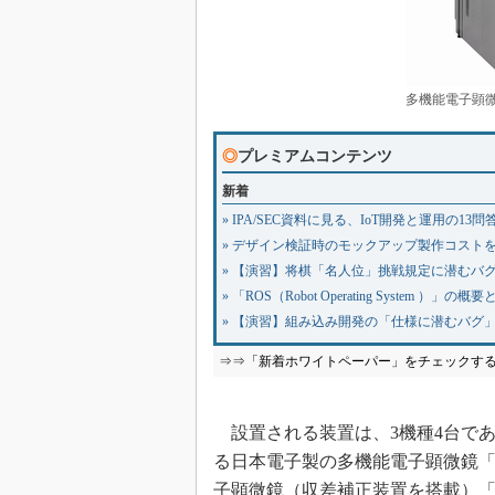
多機能電子顕微鏡
◎
プレミアムコンテンツ
新着
» IPA/SEC資料に見る、IoT開発と運用の13問
» デザイン検証時のモックアップ製作コスト
» 【演習】将棋「名人位」挑戦規定に潜むバ
» 「ROS（Robot Operating System ）」
» 【演習】組み込み開発の「仕様に潜むバグ」
⇒⇒「新着ホワイトペーパー」をチェックす
設置される装置は、3機種4台で
る日本電子製の多機能電子顕微鏡「J
子顕微鏡（収差補正装置を搭載）「J