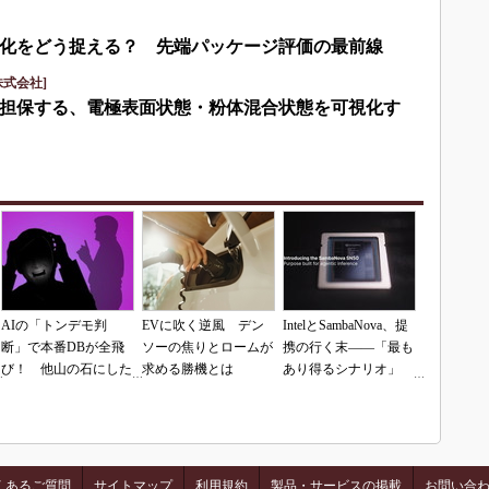
化をどう捉える？ 先端パッケージ評価の最前線
式会社]
担保する、電極表面状態・粉体混合状態を可視化す
AIの「トンデモ判
EVに吹く逆風 デン
IntelとSambaNova、提
断」で本番DBが全飛
ソーの焦りとロームが
携の行く末――「最も
び！ 他山の石にした
求める勝機とは
あり得るシナリオ」
いAIコーディングの
は？
落とし穴
くあるご質問
サイトマップ
利用規約
製品・サービスの掲載
お問い合