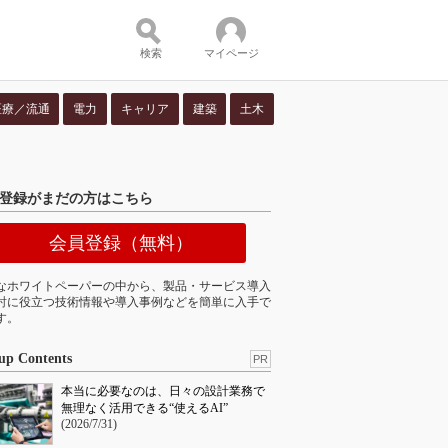
検索
マイページ
医療／流通
電力
キャリア
建築
土木
ツ：
登録がまだの方はこちら
会員登録（無料）
なホワイトペーパーの中から、製品・サービス導入
討に役立つ技術情報や導入事例などを簡単に入手で
す。
up Contents
PR
本当に必要なのは、日々の設計業務で
無理なく活用できる“使えるAI”
(2026/7/31)