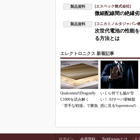
[エスペック株式会社]
製品資料
微細配線間の絶縁劣
[コニカミノルタジャパン株
製品資料
次世代電池の性能を
る方法とは
エレクトロニクス 新着記事
QualcommのDragonfly
いくら何でも脇が甘
C1000を読み解く
い！ AIサーバ密輸疑
「苦手な戦場」で勝負
惑に見るSupermicroの
できるのか
「やらかし体質」
ログイン
会員登録
TechFactoryとは
よ