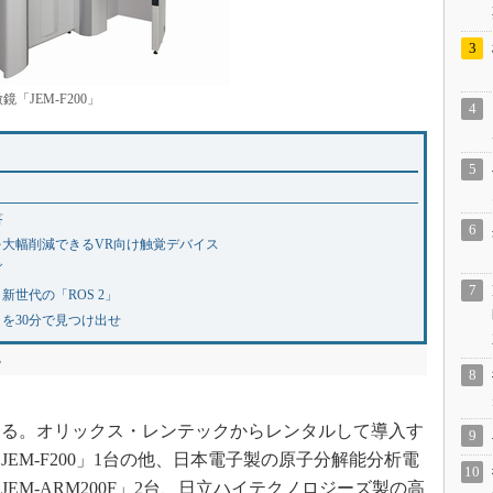
「JEM-F200」
答
を大幅削減できるVR向け触覚デバイス
グ
の概要と新世代の「ROS 2」
を30分で見つけ出せ
る
ある。オリックス・レンテックからレンタルして導入す
EM-F200」1台の他、日本電子製の原子分解能分析電
EM-ARM200F」2台、日立ハイテクノロジーズ製の高