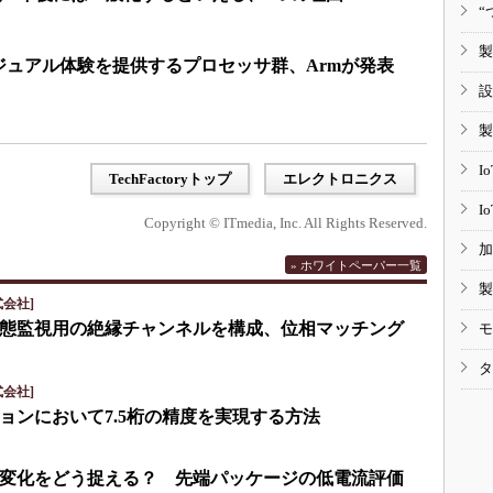
“
製
ジュアル体験を提供するプロセッサ群、Armが発表
設
製
I
TechFactoryトップ
エレクトロニクス
I
Copyright © ITmedia, Inc. All Rights Reserved.
加
» ホワイトペーパー一覧
製
会社]
eで状態監視用の絶縁チャンネルを構成、位相マッチング
モ
タ
会社]
ョンにおいて7.5桁の精度を実現する方法
変化をどう捉える？ 先端パッケージの低電流評価