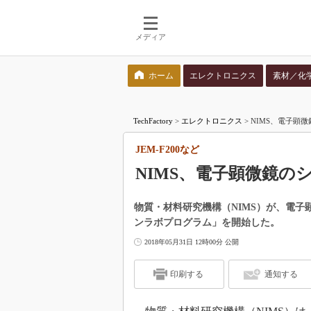
メディア
ホーム
エレクトロニクス
素材／化
検索語を入力してください
TechFactory
>
エレクトロニクス
>
NIMS、電子顕微
JEM-F200など
NIMS、電子顕微鏡の
物質・材料研究機構（NIMS）が、電
ンラボプログラム」を開始した。
2018年05月31日 12時00分 公開
印刷する
通知する