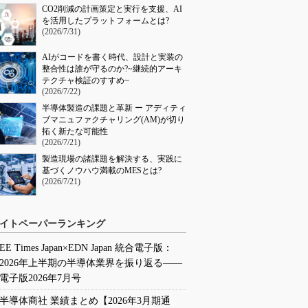
CO2削減の計画策定と実行を支援、AI
を活用したプラットフォームとは?
(2026/7/31)
AIがコードを書く時代、設計と実装の
整合性は誰が守るのか?~継続的アーキ
テクチャ検証のすすめ~
(2026/7/22)
半導体製造の課題と革新 ー アディティ
ブマニュファクチャリング(AM)が切り
拓く新たな可能性
(2026/7/21)
製造現場の諸課題を解決する、実践に
基づくノウハウ満載のMESとは?
(2026/7/21)
イトペーパーランキング
EE Times Japan×EDN Japan 統合電子版：
2026年上半期の半導体業界を振り返る――
電子版2026年7月号
半導体商社 業績まとめ【2026年3月期通