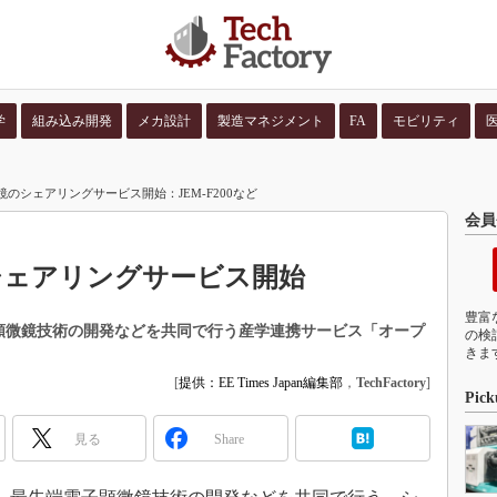
学
組み込み開発
メカ設計
製造マネジメント
FA
モビリティ
並び順：
コンテン
鏡のシェアリングサービス開始：JEM-F200など
会員
シェアリングサービス開始
豊富
子顕微鏡技術の開発などを共同で行う産学連携サービス「オープ
の検
きま
[
提供：EE Times Japan編集部
，
TechFactory
]
Pick
見る
Share