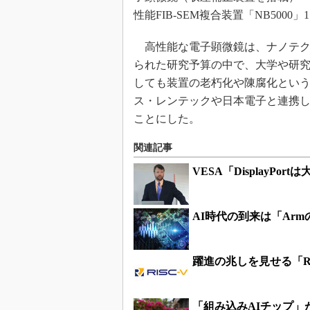
性能FIB-SEM複合装置「NB5000
高性能な電子顕微鏡は、ナノテク
られた研究予算の中で、大学や研
しても装置の老朽化や陳腐化という
ス・レンテックや日本電子と連携
ことにした。
関連記事
VESA「DisplayP
AI時代の到来は「Ar
躍進の兆しを見せる「R
「組み込みAIチップ」