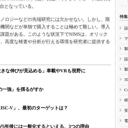
」1台となっている。
特集
ノロジーなどの先端研究には欠かせない。しかし、限
究機関などが単独で購入することは極めて難しい。導入
設
課題がある。このような状況下でNIMSは、オリック
マ
し、高度な検査や分析が行える環境を研究者に提供する
製
設
製
ortは大きな伸びが見込める」車載やVRも視野に
3
mの一強」を揺るがすか
C
研
ISC-V」、最初のターゲットは？
安
電
が5年後には一般化するといえる、3つの理由