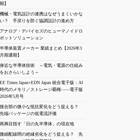
期】
機械・電気設計の連携はなぜうまくいかな
い？ 手戻りを防ぐ協調設計の進め方
アナログ・デバイセズのヒューマノイドロ
ボットソリューション
半導体装置メーカー 業績まとめ【2026年3
月期通期】
身近な半導体技術 ～電気・電源の仕組み
をおさらいしよう～
EE Times Japan×EDN Japan 統合電子版：AI
時代のメモリ／ストレージ覇権――電子版
2026年5月号
接合部の微小な抵抗変化をどう捉える？
先端パッケージの低電流評価
再興目指す「日の丸半導体」の現在地
微細配線間の絶縁劣化をどう捉える？ 先