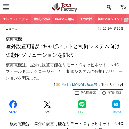
エレクトロニクス
素材／化学
組み込み開発
メカ設計
製造マネジメント
ニュース
2018年1月30日
横河電機
屋外設置可能なキャビネットと制御システム向け
仮想化ソリューションを開発
横河電機は、屋外に設置可能なリモートIOキャビネット「N-IO
フィールドエンクロージャ」と、制御システムの仮想化ソリュー
ションを開発した。
[
提供：MONOist編集部
，TechFactory]
PC用表示
関連情報
Share
Post
LINE
Hatena
横河電機は、屋外に設置可能なリモートIOキャビネット「N-IO