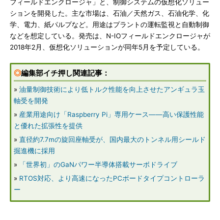
フィールドエンクロージャ」と、制御システムの仮想化ソリュー
ションを開発した。主な市場は、石油／天然ガス、石油化学、化
学、電力、紙パルプなど。用途はプラントの運転監視と自動制御
などを想定している。発売は、N-IOフィールドエンクロージャが
2018年2月、仮想化ソリューションが同年5月を予定している。
◎
編集部イチ押し関連記事：
»
油量制御技術により低トルク性能を向上させたアンギュラ玉
軸受を開発
»
産業用途向け「Raspberry Pi」専用ケース――高い保護性能
と優れた拡張性を提供
»
直径約7.7mの旋回座軸受が、国内最大のトンネル用シールド
掘進機に採用
»
「世界初」のGaNパワー半導体搭載サーボドライブ
»
RTOS対応、より高速になったPCボードタイプコントローラ
ー