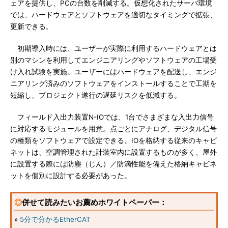
ェアを提供し、PCの台数を削減する。仮想化されたサーバ環境
では、ハードウェアとソフトウェアを適切なタイミングで拡張、
更新できる。
初期導入時には、ユーザーが実際に利用するハードウェアとは
別のマシンを利用してエンジニアリングやソフトウェアの工場受
け入れ試験を実施。ユーザーにはハードウェアを配送し、エンジ
ニアリング済みのソフトウェアをインストールすることで工期を
短縮し、プロジェクト遂行の遅延リスクを低減する。
フィールド入出力装置N-IOでは、1台でさまざまな入出力信号
に対応するモジュールを用意。点ごとにアナログ、デジタル信号
の種類をソフトウェアで設定できる。IOを格納する従来のキャビ
ネットは、空調管理された計装室内に設置するものが多く、屋外
に設置する際には防塵（じん）／防滴性能を備えた格納キャビネ
ットを個別に設計する必要があった。
◎
併せて読みたいお薦めホワイトペーパー：
»
5分で分かるEtherCAT