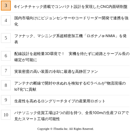
6インチチャック搭載でコンパクト設計を実現したCNC内面研削盤
国内市場向けにビジョンセンサーやコードリーダー開発で連携を強
化
ファナック、マシニング系超精密加工機「ロボナノα-NMiA」を発
表
配線設計を超軽量3D環境で！ 実機を待たずに経路とケーブル長の
確定が可能に
実装密度の高い装置の冷却に最適な高静圧ファン
アンテナの断線で開封や水ぬれを検知するICラベルが“物流現場の
IoT化”に貢献
生産性を高めるロングリーチタイプの産業用ロボット
パナソニック佐賀工場は2つの顔を持つ、全長100mの生産フロアで
見たスマート工場の可能性
Copyright © ITmedia Inc. All Rights Reserved.