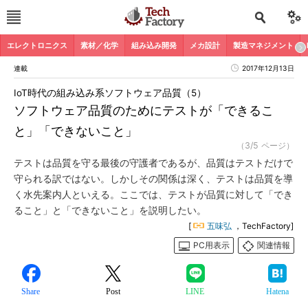
エレクトロニクス
素材／化学
組み込み開発
メカ設計
製造マネジメント
連載
2017年12月13日
IoT時代の組み込み系ソフトウェア品質（5）
ソフトウェア品質のためにテストが「できるこ
と」「できないこと」
（3/5 ページ）
テストは品質を守る最後の守護者であるが、品質はテストだけで
守られる訳ではない。しかしその関係は深く、テストは品質を導
く水先案内人といえる。ここでは、テストが品質に対して「でき
ること」と「できないこと」を説明したい。
[
五味弘
，TechFactory]
PC用表示
関連情報
Share
Post
LINE
Hatena