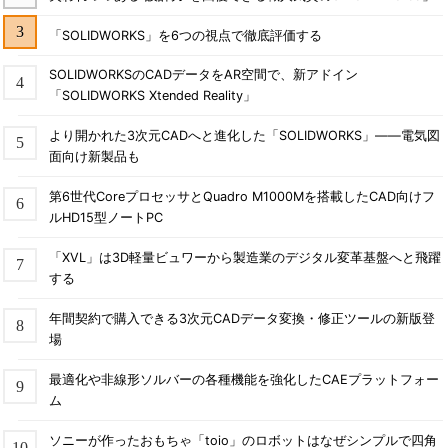
「SOLIDWORKS」を6つの視点で徹底評価する
SOLIDWORKSのCADデータをAR空間で、新アドイン
「SOLIDWORKS Xtended Reality」
より開かれた3次元CADへと進化した「SOLIDWORKS」――電気図
面向け新製品も
第6世代CoreプロセッサとQuadro M1000Mを搭載したCAD向けフ
ルHD15型ノートPC
「XVL」は3D軽量ビュワーから製造業のデジタル変革基盤へと飛躍
する
年間契約で購入できる3次元CADデータ変換・修正ツールの新版登
場
最適化や非線形ソルバーの各種機能を強化したCAEプラットフォー
ム
ソニーが作ったおもちゃ「toio」のロボットはなぜシンプルで四角