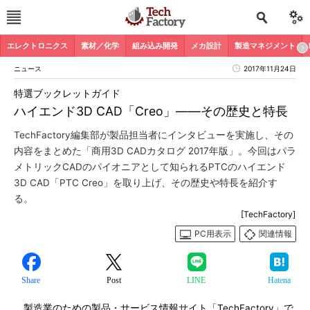
エレクトロニクス
素材／化学
組み込み開発
メカ設計
製造マネジメント
ニュース
2017年11月24日
特選ブックレットガイド
ハイエンド3D CAD「Creo」――その歴史と特長
TechFactory編集部が製品担当者にインタビューを実施し、その
内容をまとめた「商用3D CADカタログ 2017年版」。今回はパラ
メトリックCADのパイオニアとして知られるPTCのハイエンド
3D CAD「PTC Creo」を取り上げ、その歴史や特長を紹介す
る。
[TechFactory]
PC用表示
関連情報
Share
Post
LINE
Hatena
製造業のための製品・サービス情報サイト「TechFactory」で