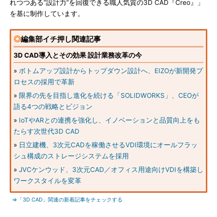
れつつある“設計力”を回復できる職人気質の3D CAD『Creo』」
を基に制作しています。
◎
編集部イチ押し関連記事
3D CAD導入とその効果 設計業務改革の今
»
ボトムアップ設計からトップダウン設計へ、EIZOが新開発プ
ロセスの採用で革新
»
限界の先を目指し進化を続ける「SOLIDWORKS」、CEOが
語る4つの戦略とビジョン
»
IoTやARとの連携を強化し、イノベーションと品質向上をも
たらす次世代3D CAD
»
日立建機、3次元CADを稼働させるVDI環境にオールフラッ
シュ構成のストレージシステムを採用
»
JVCケンウッド、3次元CAD／オフィス用途向けVDIを構築し
ワークスタイルを変革
⇒「3D CAD」関連の新着記事をチェックする