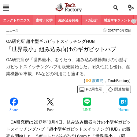
エレクトロニクス
素材／化学
組み込み開発
メカ設計
製造マネジメント
ニュース
2017年10月12日
OA研究所 超小型ギガビットスイッチングHUB
「世界最小」組み込み向けのギガビットハブ
OA研究所が「世界最小」をうたう、組み込み機器向けの小型ギ
ガビットスイッチングハブを販売開始した。耐久性にも優れ、産
業機器や車載、FAなどの利用にも適する。
[
渡邊宏
，TechFactory]
PC用表示
関連情報
Share
Post
LINE
Hatena
OA研究所は2017年10月4日、組み込み機器向けの小型ギガビッ
トスイッチングハブ「超小型ギガビットスイッチングHUB」の販
売を開始した。5ポートながら67×51.6mmと「世界最小」（同