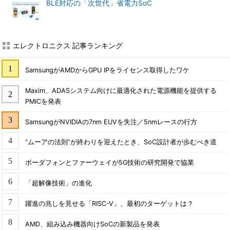
BLE対応の「次世代」省電力SoC
エレクトロニクス 記事ランキング
SamsungがAMDからGPU IPをライセンス取得したワケ
Maxim、ADASシステム向けに最適化された電源機能を提供する
PMICを発表
SamsungがNVIDIAの7nm EUVを失注／5nmレースの行方
“ムーアの法則”が終わりを迎えたとき、SoC設計者が歩むべき道
ボーダフォンとファーウェイが5G技術の研究開発で協業
「超解像技術」の進化
躍進の兆しを見せる「RISC-V」、最初のターゲットは？
AMD、組み込み機器向けSoCの新製品を発表