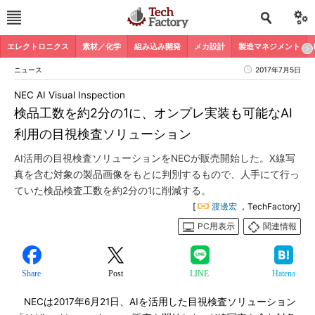
エレクトロニクス
素材／化学
組み込み開発
メカ設計
製造マネジメント
ニュース
2017年7月5日
NEC AI Visual Inspection
検品工数を約2分の1に、オンプレ実装も可能なAI
利用の目視検査ソリューション
AI活用の目視検査ソリューションをNECが販売開始した。X線写
真を含む対象の製品画像をもとに判別するもので、人手にて行っ
ていた検品検査工数を約2分の1に削減する。
[
渡邊宏
，TechFactory]
PC用表示
関連情報
Share
Post
LINE
Hatena
NECは2017年6月21日、AIを活用した目視検査ソリューション