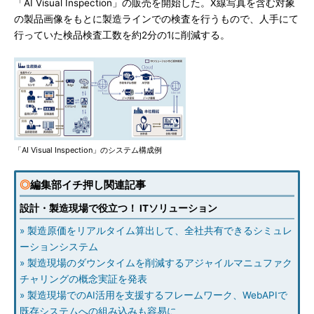
「AI Visual Inspection」の販売を開始した。X線写真を含む対象
の製品画像をもとに製造ラインでの検査を行うもので、人手にて
行っていた検品検査工数を約2分の1に削減する。
「AI Visual Inspection」のシステム構成例
◎
編集部イチ押し関連記事
設計・製造現場で役立つ！ ITソリューション
» 製造原価をリアルタイム算出して、全社共有できるシミュレ
ーションシステム
» 製造現場のダウンタイムを削減するアジャイルマニュファク
チャリングの概念実証を発表
» 製造現場でのAI活用を支援するフレームワーク、WebAPIで
既存システムへの組み込みも容易に