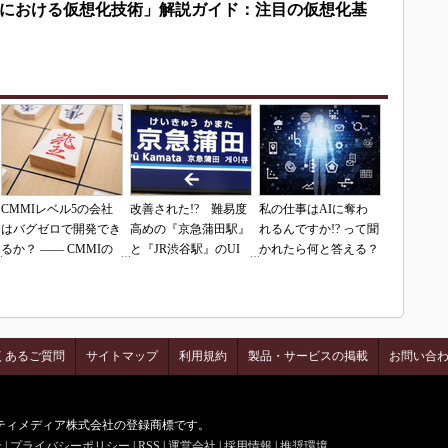
における仮想化技術」解説ガイド：注目の仮想化基
CMMIレベル5の会社
改善された!? 難易度
私の仕事はAIに奪わ
はバグゼロで開発でき
高めの『京急蒲田駅』
れるんですか!? って聞
るか？ ―― CMMIの
と『JR渋谷駅』のUI
かれたら何と答える？
落とし穴（その1）
を再査定
くあるご質問
サイトマップ
利用規約
製品・サービスの掲載
お問い合
はアイティメディア株式会社の登録商標です。
せ
|
プライバシーポリシー
|
RSS
|
運営会社
|
採用情報
|
推奨環境