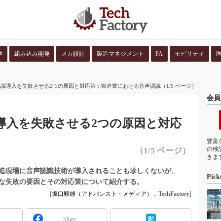
学
組み込み開発
メカ設計
製造マネジメント
FA
モビリティ
並び順：
コンテン
識導入を失敗させる2つの原因と対応策：製造業における音声認識（1/5 ページ）
会員
導入を失敗させる2つの原因と対応
豊富
の検
（1/5 ページ）
きま
造現場に音声認識技術が導入されることも珍しくないが、
Pick
な失敗の要因とその対応策について紹介する。
[
坂口毅雄（アドバンスト・メディア）
，
TechFactory
]
Share