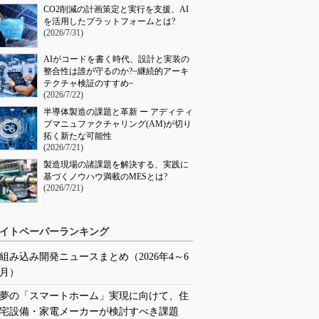
CO2削減の計画策定と実行を支援、AI
を活用したプラットフォームとは?
(2026/7/31)
AIがコードを書く時代、設計と実装の
整合性は誰が守るのか?~継続的アーキ
テクチャ検証のすすめ~
(2026/7/22)
半導体製造の課題と革新 ー アディティ
ブマニュファクチャリング(AM)が切り
拓く新たな可能性
(2026/7/21)
製造現場の諸課題を解決する、実践に
基づくノウハウ満載のMESとは?
(2026/7/21)
イトペーパーランキング
組み込み開発ニュースまとめ（2026年4～6
月）
夢の「スマートホーム」実現に向けて、住
宅設備・家電メーカーが検討すべき課題