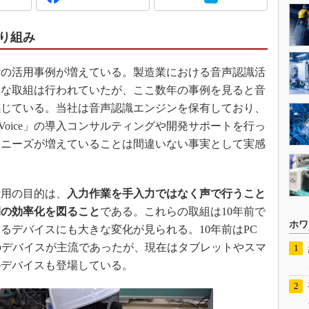
り組み
の活用事例が増えている。製造業における音声認識活
まな取組は行われていたが、ここ数年の事例を見ると音
感じている。当社は音声認識エンジンを保有しており、
Voice」の導入コンサルティングや開発サポートを行っ
いニーズが増えていることは間違いない事実として実感
用の目的は、
入力作業を手入力ではなく声で行うこと
間の効率化を図ること
である。これらの取組は10年前で
ホワ
るデバイスにも大きな変化が見られる。10年前はPC
のデバイスが主流であったが、現在はタブレットやスマ
ルデバイスも登場している。