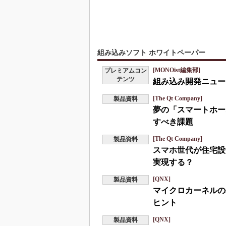
組み込みソフト ホワイトペーパー
[MONOist編集部]
プレミアムコン
テンツ
組み込み開発ニュース
[The Qt Company]
製品資料
夢の「スマートホー
すべき課題
[The Qt Company]
製品資料
スマホ世代が住宅設
実現する？
[QNX]
製品資料
マイクロカーネルの
ヒント
[QNX]
製品資料