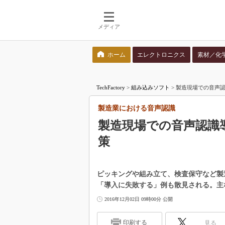
メディア
ホーム
エレクトロニクス
素材／化
検索語を入力してください
TechFactory
>
組み込みソフト
>
製造現場での音声認
製造業における音声認識
製造現場での音声認識
策
ピッキングや組み立て、検査保守など製
「導入に失敗する」例も散見される。主
2016年12月02日 09時00分 公開
印刷する
見る