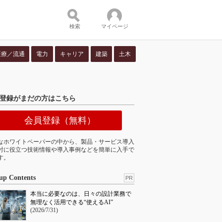
検索
マイページ
医療／流通
電力
キャリア
建築
土木
ツ：
登録がまだの方はこちら
会員登録（無料）
なホワイトペーパーの中から、製品・サービス導入
討に役立つ技術情報や導入事例などを簡単に入手で
す。
up Contents
PR
本当に必要なのは、日々の設計業務で
無理なく活用できる“使えるAI”
(2026/7/31)