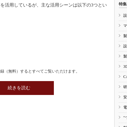
特集
を活用しているが、主な活用シーンは以下の3つとい
設
マ
製
設
製
3
登録（無料）するとすべてご覧いただけます。
C
研
続きを読む
安
電
“