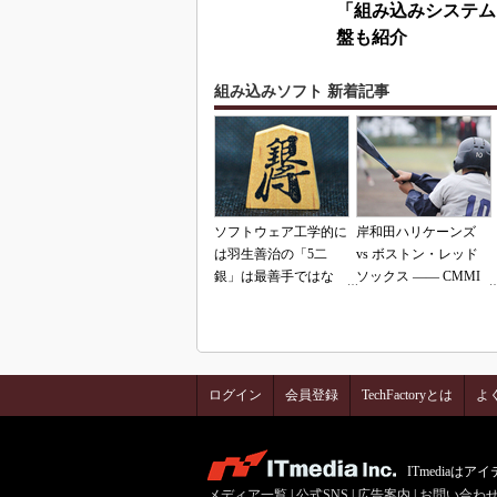
「組み込みシステム
盤も紹介
組み込みソフト 新着記事
ソフトウェア工学的に
岸和田ハリケーンズ
は羽生善治の「5二
vs ボストン・レッド
銀」は最善手ではな
ソックス ―― CMMI
い!? 東工大入試問題
の落とし穴（その2）
をプログラムで解く
ログイン
会員登録
TechFactoryとは
よ
ITmedia
メディア一覧
|
公式SNS
|
広告案内
|
お問い合わ