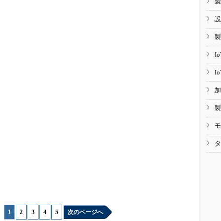
製
設
製
I
I
加
製
モ
タ
1
|
2
|
3
|
4
|
5
次のページへ