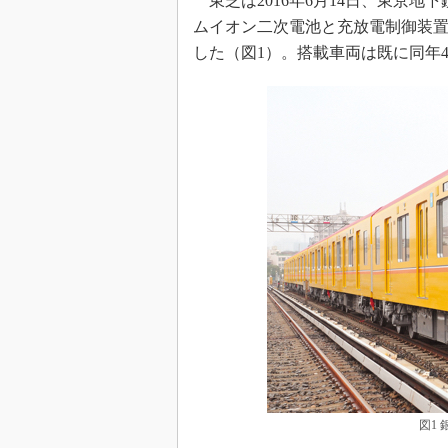
東芝は2016年6月14日、東京地
ムイオン二次電池と充放電制御装
した（図1）。搭載車両は既に同年
図1 