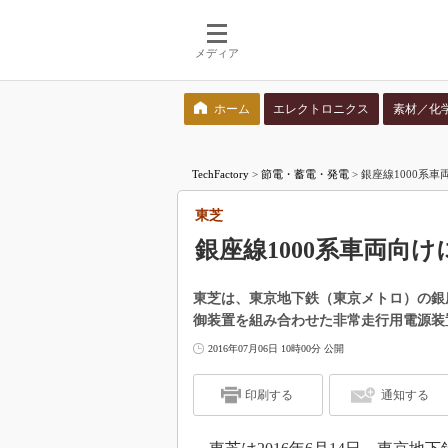
メディア
ホーム
エレクトロニクス
素材／化
検索語を入力してください
TechFactory
>
節電・蓄電・発電
>
銀座線1000系
東芝
銀座線1000系車両向
東芝は、東京地下鉄（東京メトロ）の銀座
御装置を組み合わせた非常走行用電源装
2016年07月06日 10時00分 公開
印刷する
通知する