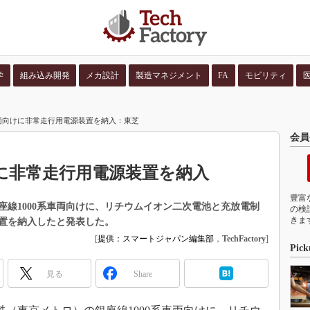
学
組み込み開発
メカ設計
製造マネジメント
FA
モビリティ
並び順：
コンテン
車両向けに非常走行用電源装置を納入：東芝
会員
けに非常走行用電源装置を納入
豊富
線1000系車両向けに、リチウムイオン二次電池と充放電制
の検
きま
置を納入したと発表した。
[
提供：スマートジャパン編集部
，
TechFactory
]
Pick
見る
Share