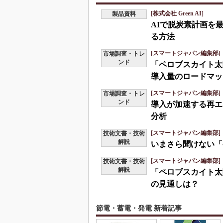
[株式会社 Green AI]
製品資料
AIで脱炭素計画を
る方法
[スマートジャパン編集部]
市場調査・トレ
ンド
「ペロブスカイト太
導入量のロードマッ
[スマートジャパン編集部]
市場調査・トレ
ンド
導入が加速する再
分析
[スマートジャパン編集部]
技術文書・技術
解説
いまさら聞けない「
[スマートジャパン編集部]
技術文書・技術
解説
「ペロブスカイト太
の見通しは？
節電・蓄電・発電 新着記事