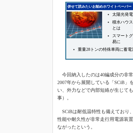
併せて読みたいお勧めホワイトペーパー
太陽光発電
積水ハウス
とは
スマートグ
易に
重量28トンの特殊車両に蓄電
今回納入したのは40編成分の非
2007年から展開している「SCi
い、外力などで内部短絡が生じて
事）。
SCiBは耐低温特性も備えており
性能や耐久性が非常走行用電源装
ながったという。