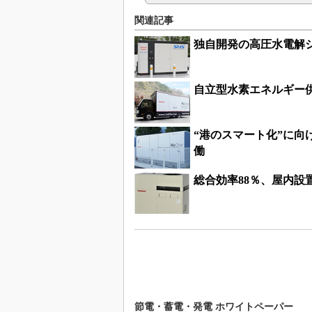
関連記事
独自開発の高圧水電解
自立型水素エネルギー
“港のスマート化”に
働
総合効率88％、屋内
節電・蓄電・発電 ホワイトペーパー