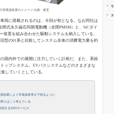
モ
走行用電源装置のイメージ 出典：東芝
タ
車両に搭載されるのは、今回が初となる。なお同社は
に、全閉式永久磁石同期電動機（全閉PMSM）と、SiCダイ
ター装置を組み合わせた駆動システムを納入している。
旧型の01系と比較してシステム全体の消費電力量を約
の国内外での展開に注力していく計画だ。また、系統
トップシステム、EVバスシステムなどのさまざまな
推進していくとしている。
対策効果により市場成長率を下回るように
の周りはこう考えている
実現するEMSサービス