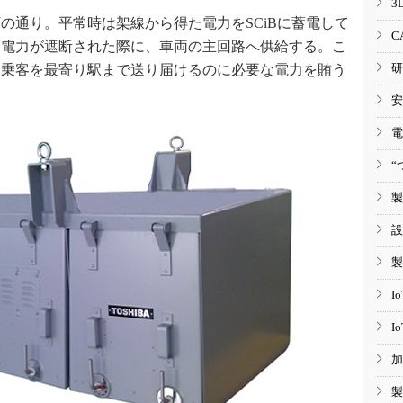
3
通り。平常時は架線から得た電力をSCiBに蓄電して
C
に電力が遮断された際に、車両の主回路へ供給する。こ
研
、乗客を最寄り駅まで送り届けるのに必要な電力を賄う
安
電
“
製
設
製
I
I
加
製