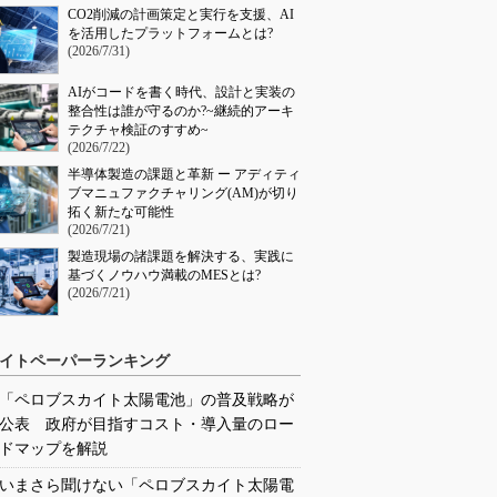
CO2削減の計画策定と実行を支援、AI
を活用したプラットフォームとは?
(2026/7/31)
AIがコードを書く時代、設計と実装の
整合性は誰が守るのか?~継続的アーキ
テクチャ検証のすすめ~
(2026/7/22)
半導体製造の課題と革新 ー アディティ
ブマニュファクチャリング(AM)が切り
拓く新たな可能性
(2026/7/21)
製造現場の諸課題を解決する、実践に
基づくノウハウ満載のMESとは?
(2026/7/21)
イトペーパーランキング
「ペロブスカイト太陽電池」の普及戦略が
公表 政府が目指すコスト・導入量のロー
ドマップを解説
いまさら聞けない「ペロブスカイト太陽電