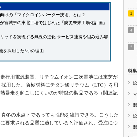
：
向けの「マイクロインバーター技術」とは？
が宮城県の東北工場ではじめた「防災未来工場化計画」
リッドを実現する無線の進化 サービス連携や組み込み容
池を採用した3つの理由
特集
常走行用電源装置。リチウムイオン二次電池には東芝が
設
B」を採用した。負極材料にチタン酸リチウム（LTO）を用
も熱暴走を起こしにくいのが特徴の製品である（関連記
マ
製
、真冬の氷点下であっても性能を維持できる。こうした
設
置に要求される品質に適していると評価され、受注につ
製