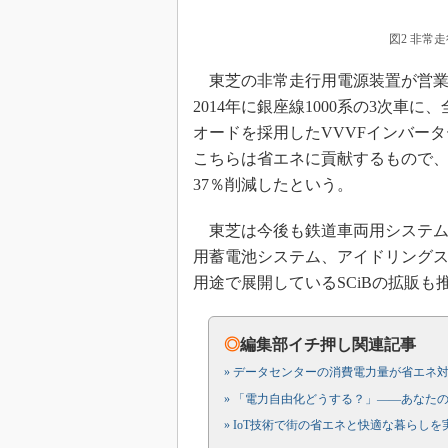
図2 非常
東芝の非常走行用電源装置が営業
2014年に銀座線1000系の3次車
オードを採用したVVVFインバー
こちらは省エネに貢献するもので、
37％削減したという。
東芝は今後も鉄道車両用システム
用蓄電池システム、アイドリングス
用途で展開しているSCiBの拡販も
◎
編集部イチ押し関連記事
» データセンターの消費電力量が省エネ
» 「電力自由化どうする？」――あなた
» IoT技術で街の省エネと快適な暮らしを