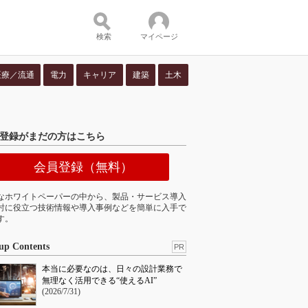
検索
マイページ
医療／流通
電力
キャリア
建築
土木
ツ：
登録がまだの方はこちら
会員登録（無料）
なホワイトペーパーの中から、製品・サービス導入
討に役立つ技術情報や導入事例などを簡単に入手で
す。
up Contents
PR
本当に必要なのは、日々の設計業務で
無理なく活用できる“使えるAI”
(2026/7/31)