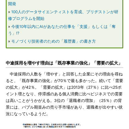
開発
»
100人のデータサイエンティストを育成、ブリヂストンが研
修プログラムを開始
»
今後10年以内にAIがあなたの仕事を「支援」もしくは「奪
う」!?
»
モノづくり技術者のための「履歴書」の書き方
中途採用を増やす理由は「既存事業の強化」「需要の拡大」
中途採用の人数を「増やす」と回答した企業にその理由を尋ね
ると、「既存事業の強化」が70％で最も多かった。続いて「需要
の拡大」が42％。「需要の拡大」は2013年（27％）に比べ25ポ
イント増となり、停滞感のある個人消費に比べビジネスでの需要
は高いことがうかがえる。3位の「退職者の増加」（25％）の背
景には、バブル期並みの売り手市場があり、退職者が出やすい状
況になっているようだ。