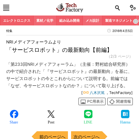
エレクトロニクス
素材／化学
組み込み開発
メカ設計
製造マネジメント
特集
2016年4月5日
NRIメディアフォーラムより
「サービスロボット」の最新動向【前編】
（2/3 ページ）
「第233回NRIメディアフォーラム」（主催：野村総合研究所）
の中で紹介された「『サービスロボット』の最新動向」を基に、
サービスロボットの今とこれからについて説明する。前編では
「なぜ、今サービスロボットなのか？」について取り上げる。
[
八木沢篤
，TechFactory]
PC用表示
関連情報
Share
Post
LINE
Hatena
前のページへ
次のページへ