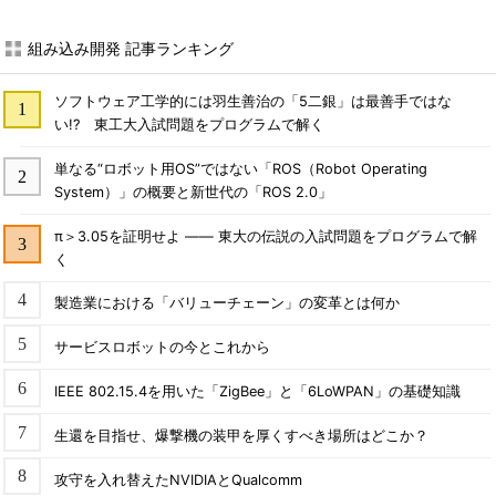
組み込み開発 記事ランキング
ソフトウェア工学的には羽生善治の「5二銀」は最善手ではな
い!? 東工大入試問題をプログラムで解く
単なる“ロボット用OS”ではない「ROS（Robot Operating
System）」の概要と新世代の「ROS 2.0」
π＞3.05を証明せよ ―― 東大の伝説の入試問題をプログラムで解
く
製造業における「バリューチェーン」の変革とは何か
サービスロボットの今とこれから
IEEE 802.15.4を用いた「ZigBee」と「6LoWPAN」の基礎知識
生還を目指せ、爆撃機の装甲を厚くすべき場所はどこか？
攻守を入れ替えたNVIDIAとQualcomm