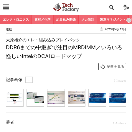
エレクトロニクス
素材／化学
組み込み開発
メカ設計
製造マネジメント
連載
2023年4月17日
大原雄介のエレ・組み込みプレイバック
DDR6までの中継ぎで注目のMRDIMM／いろいろ
怪しいIntelのDCAIロードマップ
記事を見る
記事画像
＋
8 Images
1
2
3
4
5
6
7
著者
1 Authors