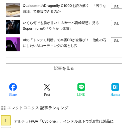
QualcommのDragonfly C1000を読み解く 「苦手な
読む
戦場」で勝負できるのか
いくら何でも脇が甘い！ AIサーバ密輸疑惑に見る
読む
Supermicroの「やらかし体質」
AIの「トンデモ判断」で本番DBが全飛び！ 他山の石
読む
にしたいAIコーディングの落とし穴
記事を見る
Share
Post
LINE
Hatena
エレクトロニクス 記事ランキング
アルテラFPGA「Cyclone」、インテル傘下で第6世代製品に