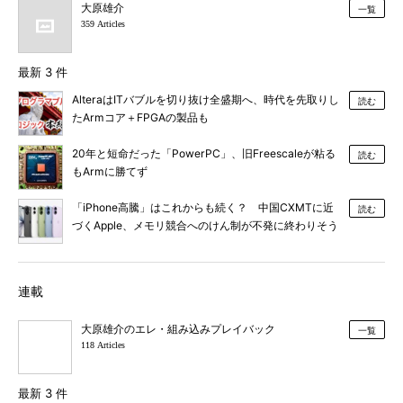
大原雄介
一覧
359 Articles
最新 3 件
AlteraはITバブルを切り抜け全盛期へ、時代を先取りし
読む
たArmコア＋FPGAの製品も
20年と短命だった「PowerPC」、旧Freescaleが粘る
読む
もArmに勝てず
「iPhone高騰」はこれからも続く？ 中国CXMTに近
読む
づくApple、メモリ競合へのけん制が不発に終わりそう
なワケ【後編】
連載
大原雄介のエレ・組み込みプレイバック
一覧
118 Articles
最新 3 件