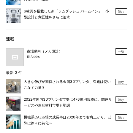
6枚刃を搭載した新「ラムダッシュ パームイン」 小
読む
型設計と意匠性をさらに追求
連載
市場動向（メカ設計）
一覧
15 Articles
最新 3 件
大きな伸びが期待される金属3Dプリンタ、課題は使い
読む
こなす力量!?
2022年国内3Dプリンタ市場は476億円規模に、関連サ
読む
ービスや造形材料市場も堅調
機械系CAE市場の成長率は2020年まで右肩上がり、以
読む
降は徐々に鈍化へ