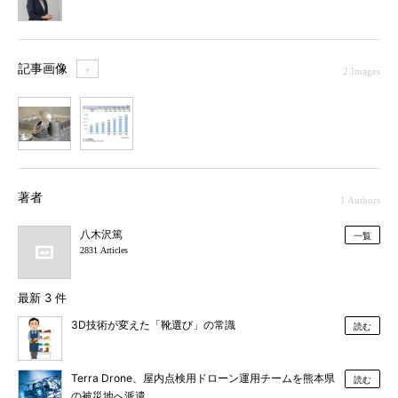
記事画像
＋
2 Images
1
2
著者
1 Authors
八木沢篤
一覧
2831 Articles
最新 3 件
3D技術が変えた「靴選び」の常識
読む
Terra Drone、屋内点検用ドローン運用チームを熊本県
読む
の被災地へ派遣