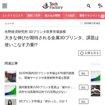
エレクトロニクス
素材／化学
組み込み開発
メカ設計
製造マネジメント
ニュース
2019年1月16日
矢野経済研究所 3Dプリンタ世界市場規模
大きな伸びが期待される金属3Dプリンタ、課題は
使いこなす力量!?
記事を見る
関連記事
5 Articles
2022年国内3Dプリンタ市場は476億円規模
読む
に、関連サービスや造形材料市場も堅調
国内製造業の3Dプリンタ普及は「緩やか」、
読む
試作や冶具製作以外での活用は少ない
3Dプリンタ市場は「終わった」のか？
読む