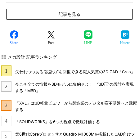
記事を見る
Share
Post
LINE
Hatena
メカ設計 記事ランキング
失われつつある“設計力”を回復できる職人気質の3D CAD「Creo」
今こそ全ての情報を3Dモデルに集約せよ！ “3D正”の設計を実現
する「MBD」
「XVL」は3D軽量ビュワーから製造業のデジタル変革基盤へと飛躍
する
「SOLIDWORKS」を6つの視点で徹底評価する
第6世代CoreプロセッサとQuadro M1000Mを搭載したCAD向けフ