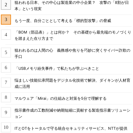
狙われる日本、その中心は製造業の中小企業？ 攻撃の「8割が日
本」という現実
もう一度、自分ごととして考える「標的型攻撃」の脅威
「BOM（部品表）」とは何か？ その基礎から最先端のモノづくり
を踏まえた在り方まで
狙われるのは人間の心 義務感や焦りを巧妙に突くサイバー詐欺の
手口
「USBメモリ紛失事件」で私たちが学ぶべきこと
悩ましい技能伝承問題をデジタル化技術で解決、ダイキンが人材育
成に活用
マルウェア「Mirai」の仕組みと対策を5分で理解する
指示書作成の工数削減や納期短縮に貢献する製造指示書ソリューシ
ョン
ITとOTをトータルで守る統合セキュリティサービス、NTTが提供