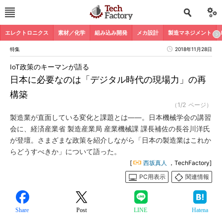
エレクトロニクス
素材／化学
組み込み開発
メカ設計
製造マネジメント
特集
2018年11月28日
IoT政策のキーマンが語る
日本に必要なのは「デジタル時代の現場力」の再
構築
（1/2 ページ）
製造業が直面している変化と課題とは――。日本機械学会の講習
会に、経済産業省 製造産業局 産業機械課 課長補佐の長谷川洋氏
が登壇。さまざまな政策を紹介しながら「日本の製造業はこれか
らどうすべきか」について語った。
[
西坂真人
，TechFactory]
PC用表示
関連情報
Share
Post
LINE
Hatena