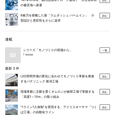
読む
の被災地へ派遣
6枚刃を搭載した新「ラムダッシュ パームイン」 小
読む
型設計と意匠性をさらに追求
連載
シリーズ「モノづくりの現場から」
一覧
7 Articles
最新 3 件
LED照明市場の変化に合わせてモノづくり革新を推進
読む
するパナソニック 新潟工場
現場革新に主眼を置くオムロンが綾部工場で実践する
読む
「高度1～10m」の取り組み
“1ライン1人体制”を実現する、アイリスオーヤマ「つく
読む
ば工場」の自動化ライン