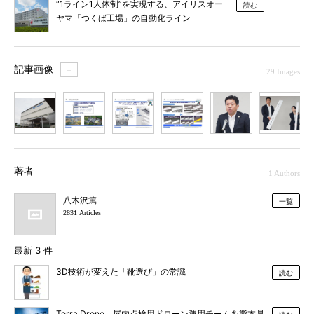
“1ライン1人体制”を実現する、アイリスオー
読む
ヤマ「つくば工場」の自動化ライン
記事画像
＋
29 Images
1
2
3
4
5
6
7
著者
1 Authors
八木沢篤
一覧
2831 Articles
最新 3 件
3D技術が変えた「靴選び」の常識
読む
Terra Drone、屋内点検用ドローン運用チームを熊本県