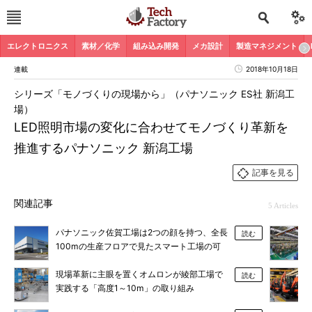
エレクトロニクス
素材／化学
組み込み開発
メカ設計
製造マネジメント
連載
2018年10月18日
シリーズ「モノづくりの現場から」（パナソニック ES社 新潟工
場）
LED照明市場の変化に合わせてモノづくり革新を
推進するパナソニック 新潟工場
記事を見る
関連記事
5 Articles
パナソニック佐賀工場は2つの顔を持つ、全長
読む
100mの生産フロアで見たスマート工場の可
能性
現場革新に主眼を置くオムロンが綾部工場で
読む
実践する「高度1～10m」の取り組み