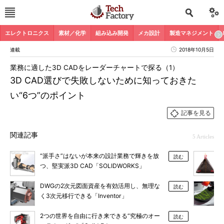
エレクトロニクス
素材／化学
組み込み開発
メカ設計
製造マネジメント
連載
2018年10月5日
業務に適した3D CADをレーダーチャートで探る（1）
3D CAD選びで失敗しないために知っておきた
い“6つ”のポイント
記事を見る
関連記事
5 Articles
“派手さ”はないが本来の設計業務で輝きを放
読む
つ、堅実派3D CAD「SOLIDWORKS」
DWGの2次元図面資産を有効活用し、無理な
読む
く3次元移行できる「Inventor」
2つの世界を自由に行き来できる“究極のオー
読む