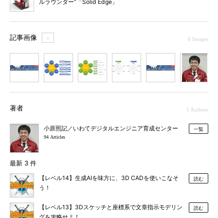
ルラウンダー”「Solid Edge」
記事画像
＋
6 Images
1
2
3
4
5
6
著者
1 Authors
小原照記／いわてデジタルエンジニア育成センター
一覧
94 Articles
最新 3 件
【レベル14】生成AIを味方に、3D CADを使いこなそ
読む
う！
【レベル13】3Dスケッチと座標系で文章指示モデリン
読む
グを攻略せよ！