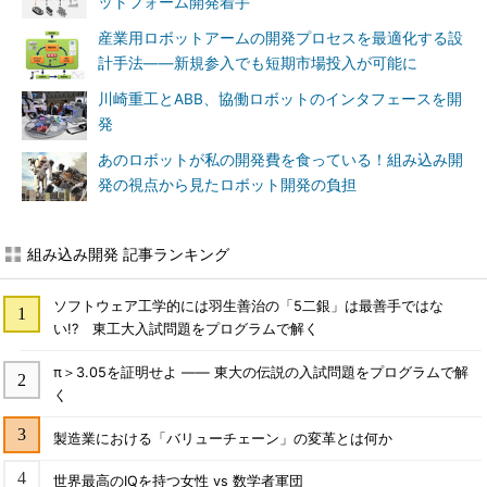
ットフォーム開発着手
産業用ロボットアームの開発プロセスを最適化する設
計手法――新規参入でも短期市場投入が可能に
川崎重工とABB、協働ロボットのインタフェースを開
発
あのロボットが私の開発費を食っている！組み込み開
発の視点から見たロボット開発の負担
組み込み開発 記事ランキング
ソフトウェア工学的には羽生善治の「5二銀」は最善手ではな
い!? 東工大入試問題をプログラムで解く
π＞3.05を証明せよ ―― 東大の伝説の入試問題をプログラムで解
く
製造業における「バリューチェーン」の変革とは何か
世界最高のIQを持つ女性 vs 数学者軍団