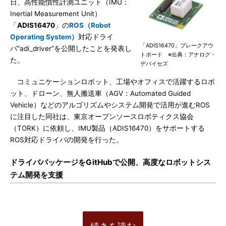
日、高性能慣性計測ユニット（IMU：
Inertial Measurement Unit）
「
ADIS16470
」の
ROS（Robot
Operating System）
対応ドライ
「ADIS16470」ブレークアウ
バ“adi_driver”を公開したことを発表し
トボード ※出典：アナログ・
た。
デバイセズ
コミュニケーションロボット、工場やオフィスで活躍するロボ
ット、ドローン、無人搬送車（AGV：Automated Guided
Vehicle）などのアルゴリズムやシステム開発で活用が進むROS
に注目した同社は、東京オープンソースロボティクス協会
（TORK）に依頼し、IMU製品（ADIS16470）をサポートする
ROS対応ドライバの開発を行った。
ドライバパッケージをGitHubで公開、高度なロボットシス
テム開発を支援