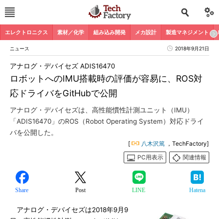
エレクトロニクス
素材／化学
組み込み開発
メカ設計
製造マネジメント
ニュース
2018年9月21日
アナログ・デバイセズ ADIS16470
ロボットへのIMU搭載時の評価が容易に、ROS対
応ドライバをGitHubで公開
アナログ・デバイセズは、高性能慣性計測ユニット（IMU）
「ADIS16470」のROS（Robot Operating System）対応ドライ
バを公開した。
[
八木沢篤
，TechFactory]
PC用表示
関連情報
Share
Post
LINE
Hatena
アナログ・デバイセズは2018年9月9