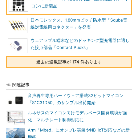
コンに新製品
日本モレックス、1.80mmピッチ防水型「Squba電
線対電線用コネクター」を発表
ウェアラブル端末などのドッキング型充電器に適し
た接点部品「Contact Pucks」
過去の連載記事が 174 件あります
関連記事
音声再生専用ハードウェア搭載32ビットマイコン
「S1C31D50」のサンプル出荷開始
ルネサスのマイコン向けモデルベース開発環境が強
化、マルチレート制御対応に
Arm「Mbed」にオンプレ実装やNB-IoT対応などの新
機能