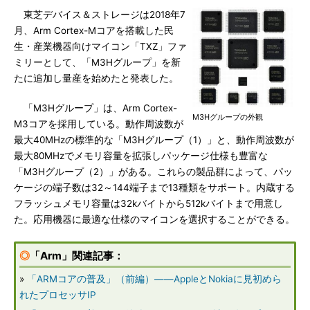
東芝デバイス＆ストレージは2018年7
月、Arm Cortex-Mコアを搭載した民
生・産業機器向けマイコン「TXZ」ファ
ミリーとして、「M3Hグループ」を新
たに追加し量産を始めたと発表した。
「M3Hグループ」は、Arm Cortex-
M3Hグループの外観
M3コアを採用している。動作周波数が
最大40MHzの標準的な「M3Hグループ（1）」と、動作周波数が
最大80MHzでメモリ容量を拡張しパッケージ仕様も豊富な
「M3Hグループ（2）」がある。これらの製品群によって、パッ
ケージの端子数は32～144端子まで13種類をサポート。内蔵する
フラッシュメモリ容量は32kバイトから512kバイトまで用意し
た。応用機器に最適な仕様のマイコンを選択することができる。
◎
「Arm」関連記事：
»
「ARMコアの普及」（前編）――AppleとNokiaに見初めら
れたプロセッサIP