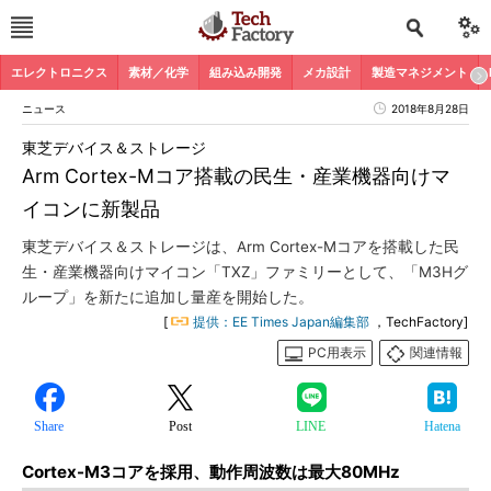
エレクトロニクス
素材／化学
組み込み開発
メカ設計
製造マネジメント
ニュース
2018年8月28日
東芝デバイス＆ストレージ
Arm Cortex-Mコア搭載の民生・産業機器向けマ
イコンに新製品
東芝デバイス＆ストレージは、Arm Cortex-Mコアを搭載した民
生・産業機器向けマイコン「TXZ」ファミリーとして、「M3Hグ
ループ」を新たに追加し量産を開始した。
[
提供：EE Times Japan編集部
，TechFactory]
PC用表示
関連情報
Share
Post
LINE
Hatena
Cortex-M3コアを採用、動作周波数は最大80MHz