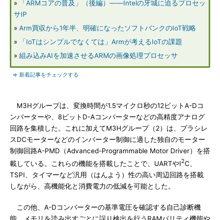
»
「ARMコアの普及」（後編）――Intelの牙城に迫るプロセッ
サIP
»
Arm買収から1年半、明確になったソフトバンクのIoT戦略
»
「IoTはシンプルでなくては」Armが考えるIoTの課題
»
組み込みAIを加速させるARMの画像処理プロセッサ
⇒ 新着記事をチェックする
M3Hグループは、変換時間が1.5マイクロ秒の12ビットA-Dコ
ンバーターや、8ビットD-Aコンバーターなどの高精度アナログ
回路を集積した。これに加えてM3Hグループ（2）は、ブラシレ
スDCモーターなどのインバーター制御に適した独自のモーター
制御回路A-PMD（Advanced-Programmable Motor Driver）を搭
2
載している。これらの機能を搭載したことで、UARTやI
C、
TSPI、タイマーなど汎用（はんよう）性の高い周辺回路を搭載
しながら、高機能化と消費電力の低減を可能とした。
この他、A-Dコンバーターの基準電圧を確認する自己診断機
能、メモリを読み出すごとに誤り検出を行うRAMパリティ機能や