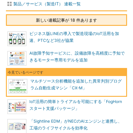
製品／サービス（製造IT） 連載一覧
新しい連載記事が 18 件あります
ビジネス版LINEの導入で製造現場のIoT活用を加
速、PTCなど3社が協業
AI故障予知サービスに、設備故障を高精度に予知で
きるモーター専用モデルを追加
マルチソース分析機能を追加した異常判別プログ
ラム自動生成マシン「CX-M」
IoT活用の簡単トライアルを可能にする「FogHorn
スタート支援パッケージ」
「Sightline EDM」がNECのAIエンジンと連携し、
工場のライフサイクルを効率化