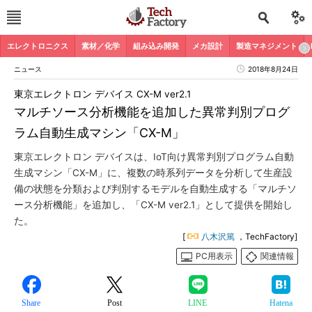
エレクトロニクス
素材／化学
組み込み開発
メカ設計
製造マネジメント
ニュース
2018年8月24日
東京エレクトロン デバイス CX-M ver2.1
マルチソース分析機能を追加した異常判別プログ
ラム自動生成マシン「CX-M」
東京エレクトロン デバイスは、IoT向け異常判別プログラム自動
生成マシン「CX-M」に、複数の時系列データを分析して生産設
備の状態を分類および判別するモデルを自動生成する「マルチソ
ース分析機能」を追加し、「CX-M ver2.1」として提供を開始し
た。
[
八木沢篤
，TechFactory]
PC用表示
関連情報
Share
Post
LINE
Hatena