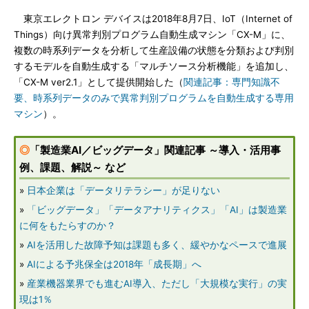
東京エレクトロン デバイスは2018年8月7日、IoT（Internet of
Things）向け異常判別プログラム自動生成マシン「CX-M」に、
複数の時系列データを分析して生産設備の状態を分類および判別
するモデルを自動生成する「マルチソース分析機能」を追加し、
「CX-M ver2.1」として提供開始した（
関連記事：専門知識不
要、時系列データのみで異常判別プログラムを自動生成する専用
マシン
）。
◎
「製造業AI／ビッグデータ」関連記事 ～導入・活用事
例、課題、解説～ など
»
日本企業は「データリテラシー」が足りない
»
「ビッグデータ」「データアナリティクス」「AI」は製造業
に何をもたらすのか？
»
AIを活用した故障予知は課題も多く、緩やかなペースで進展
»
AIによる予兆保全は2018年「成長期」へ
»
産業機器業界でも進むAI導入、ただし「大規模な実行」の実
現は1％