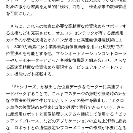
対象の微小な差異を定量的に検出、判断し、検査結果の数値管理
を可能にした。
さらに、これらの検査に必要な高精度な位置決めをサポートす
る技術なども充実させた。オムロン センテックが有する産業用
カメラの小型化技術とオムロンが培った高速画像処理技術によ
り、8000万画素に及ぶ業界最高解像度画像を用いた広視野での
位置決めを可能とする他、マシンオートメーションコントローラ
ーやサーボモーターといった各種制御機器と組み合わせ、さらな
る高速高精度な位置決めを実現する「ビジュアルフィードバッ
ク」機能なども搭載する。
「FHシリーズ」が検出した位置データをモーターに高速フィ
ードバックすることで、これまでステージの振動や搬送時の細か
な位置決め誤差で生じていたリトライの発生を防止し、1ミクロ
ン単位の位置決めを従来比3倍の速度で実行できるという。さら
に産業用ロボットと画像処理システムを接続して使用する「ピッ
クアンドプレース」などのアプリケーションの立ち上げ時に必要
な、ロボットとの通信設定やフローメニューの作成が不要になる