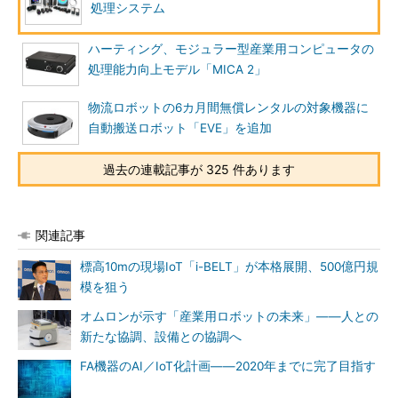
処理システム
ハーティング、モジュラー型産業用コンピュータの
処理能力向上モデル「MICA 2」
物流ロボットの6カ月間無償レンタルの対象機器に
自動搬送ロボット「EVE」を追加
過去の連載記事が 325 件あります
関連記事
標高10mの現場IoT「i-BELT」が本格展開、500億円規
模を狙う
オムロンが示す「産業用ロボットの未来」――人との
新たな協調、設備との協調へ
FA機器のAI／IoT化計画――2020年までに完了目指す