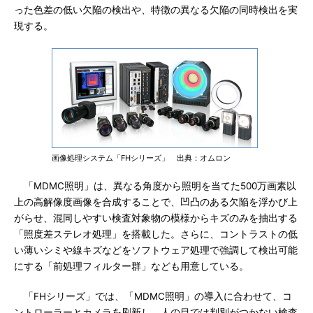
った色差の低い欠陥の検出や、特徴の異なる欠陥の同時検出を実
現する。
画像処理システム「FHシリーズ」 出典：オムロン
「MDMC照明」は、異なる角度から照明を当てた500万画素以
上の高解像度画像を合成することで、凹凸のある欠陥を浮かび上
がらせ、混同しやすい検査対象物の模様からキズのみを抽出する
「照度差ステレオ処理」を搭載した。さらに、コントラストの低
い薄いシミや線キズなどをソフトウェア処理で強調して検出可能
にする「前処理フィルター群」なども用意している。
「FHシリーズ」では、「MDMC照明」の導入に合わせて、コ
ントローラーとカメラを刷新し、人の目では判別がつかない検査