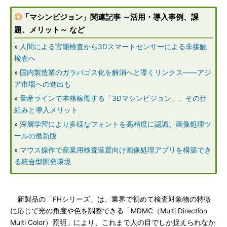
◎
「マシンビジョン」関連記事 ～活用・導入事例、課
題、メリット～ など
»
人間による官能検査から3Dスマートセンサーによる非接触
検査へ
»
国内製造業のガラパゴス化を解消へと導くリンクス――アジ
ア市場への進出も
»
量産ラインで本格稼働する「3Dマシンビジョン」、その仕
組みと導入メリット
»
深層学習により多様なフォントを高精度に認識、画像処理ツ
ールの最新版
»
マウス操作で産業用検査装置向け画像処理アプリを構築でき
る統合型開発環境
新製品の「FHシリーズ」は、業界で初めて検査対象物の特徴
に応じて光の角度や色を調整できる「MDMC（Multi Direction
Multi Color）照明」により、これまで人の目でしか捉えられなか