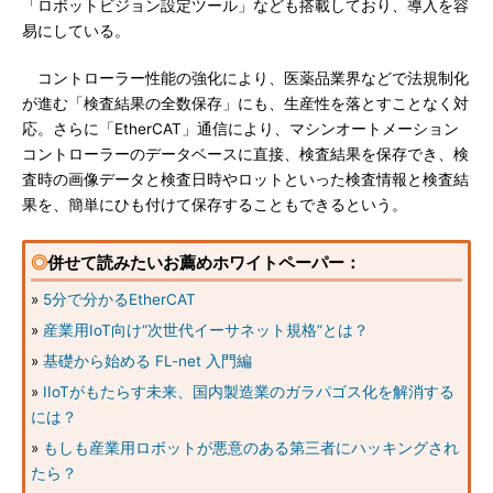
「ロボットビジョン設定ツール」なども搭載しており、導入を容
易にしている。
コントローラー性能の強化により、医薬品業界などで法規制化
が進む「検査結果の全数保存」にも、生産性を落とすことなく対
応。さらに「EtherCAT」通信により、マシンオートメーション
コントローラーのデータベースに直接、検査結果を保存でき、検
査時の画像データと検査日時やロットといった検査情報と検査結
果を、簡単にひも付けて保存することもできるという。
◎
併せて読みたいお薦めホワイトペーパー：
»
5分で分かるEtherCAT
»
産業用IoT向け“次世代イーサネット規格”とは？
»
基礎から始める FL-net 入門編
»
IIoTがもたらす未来、国内製造業のガラパゴス化を解消する
には？
»
もしも産業用ロボットが悪意のある第三者にハッキングされ
たら？