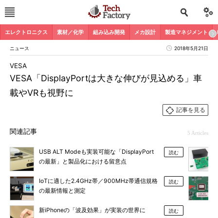
エレクトロニクス
素材／化学
組み込み開発
メカ設計
製造マネジメント
ニュース
2018年5月21日
VESA
VESA「DisplayPortは大きな伸びが見込める」車
載やVRも視野に
記事を見る
関連記事
5 Articles
USB ALT Modeも実装可能な「DisplayPort
読む
の最新」と製品化における留意点
IoTに適した2.4GHz帯／900MHz帯通信規格
読む
の最新情報と測定
新iPhoneの「波及効果」が実装の世界に
読む