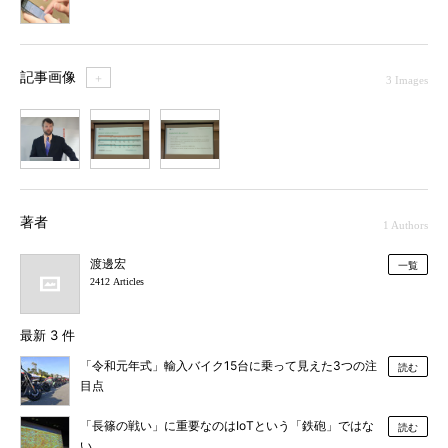
記事画像
＋
3 Images
1
2
3
著者
1 Authors
渡邊宏
一覧
2412 Articles
最新 3 件
「令和元年式」輸入バイク15台に乗って見えた3つの注
読む
目点
「長篠の戦い」に重要なのはIoTという「鉄砲」ではな
読む
い