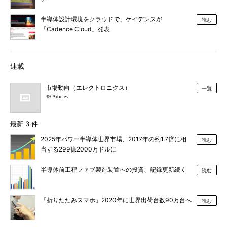
半導体設計環境をクラウドで、ケイデンスが
読む
「Cadence Cloud」発表
連載
市場動向（エレクトロニクス）
一覧
39 Articles
最新 3 件
2025年パワー半導体世界市場、2017年の約1.7倍に相
読む
当する299億2000万ドルに
半導体前工程ファブ製造装置への投資、記録更新続く
読む
「折りたたみスマホ」2020年に世界出荷台数90万台へ
読む