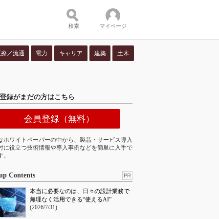
検索
マイページ
医療／流通
電力
キャリア
建築
土木
ツ：
登録がまだの方はこちら
会員登録（無料）
なホワイトペーパーの中から、製品・サービス導入
討に役立つ技術情報や導入事例などを簡単に入手で
す。
up Contents
PR
本当に必要なのは、日々の設計業務で
無理なく活用できる“使えるAI”
(2026/7/31)