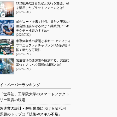
CO2削減の計画策定と実行を支援、AI
を活用したプラットフォームとは?
(2026/7/31)
AIがコードを書く時代、設計と実装の
整合性は誰が守るのか?~継続的アーキ
テクチャ検証のすすめ~
(2026/7/22)
半導体製造の課題と革新 ー アディティ
ブマニュファクチャリング(AM)が切り
拓く新たな可能性
(2026/7/21)
製造現場の諸課題を解決する、実践に
基づくノウハウ満載のMESとは?
(2026/7/21)
イトペーパーランキング
「世界初」工学院大学のスマートファクト
リー教育の現場
製造業の設計・解析業務におけるAI活用
課題のトップは「技術やスキル不足」