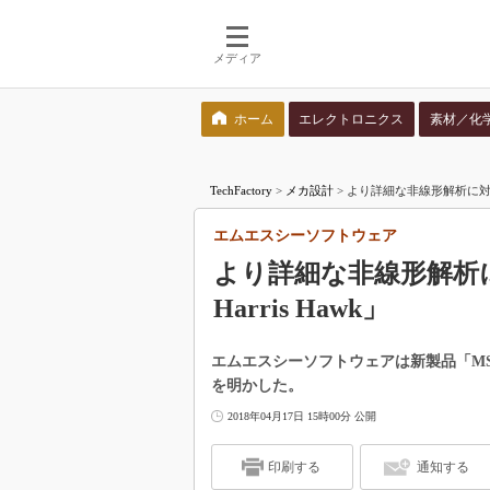
メディア
ホーム
エレクトロニクス
素材／化
検索語を入力してください
TechFactory
>
メカ設計
>
より詳細な非線形解析に対応し
エムエスシーソフトウェア
より詳細な非線形解析に対
Harris Hawk」
エムエスシーソフトウェアは新製品「MSC Ap
を明かした。
2018年04月17日 15時00分 公開
印刷する
通知する