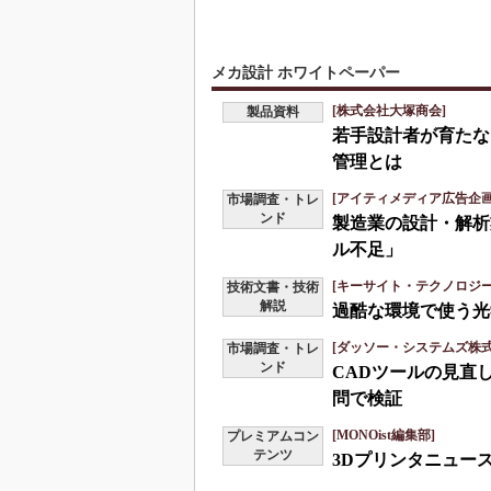
メカ設計 ホワイトペーパー
[株式会社大塚商会]
製品資料
若手設計者が育たな
管理とは
[アイティメディア広告企画
市場調査・トレ
ンド
製造業の設計・解析
ル不足」
[キーサイト・テクノロジー
技術文書・技術
解説
過酷な環境で使う光
[ダッソー・システムズ株式会
市場調査・トレ
ンド
CADツールの見直
問で検証
[MONOist編集部]
プレミアムコン
テンツ
3Dプリンタニュース