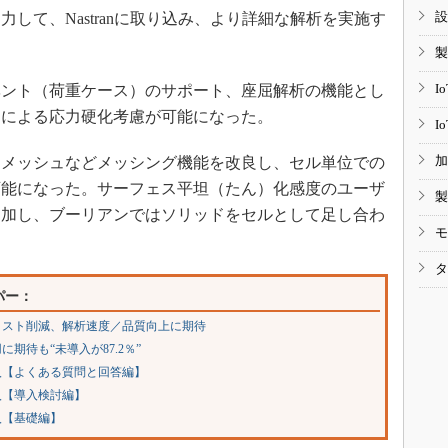
設
て、Nastranに取り込み、より詳細な解析を実施す
製
I
ント（荷重ケース）のサポート、座屈解析の機能とし
）による応力硬化考慮が可能になった。
I
加
メッシュなどメッシング機能を改良し、セル単位での
可能になった。サーフェス平坦（たん）化感度のユーザ
製
追加し、ブーリアンではソリッドをセルとして足し合わ
モ
タ
パー：
がコスト削減、解析速度／品質向上に期待
期待も“未導入が87.2％”
入【よくある質問と回答編】
入【導入検討編】
入【基礎編】