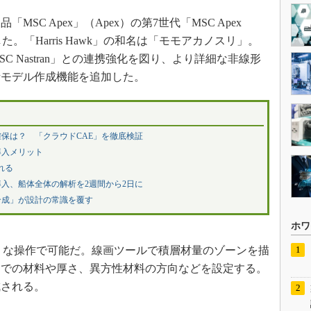
C Apex」（Apex）の第7世代「MSC Apex
かした。「Harris Hawk」の和名は「モモアカノスリ」。
 Nastran」との連携強化を図り、より詳細な非線形
析モデル作成機能を追加した。
保は？ 「クラウドCAE」を徹底検証
導入メリット
れる
導入、船体全体の解析を2週間から2日に
合成」が設計の常識を覆す
ホワ
うな操作で可能だ。線画ツールで積層材量のゾーンを描
）での材料や厚さ、異方性材料の方向などを設定する。
成される。