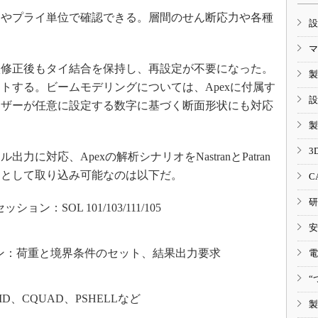
やプライ単位で確認できる。層間のせん断応力や各種
設
マ
修正後もタイ結合を保持し、再設定が不要になった。
製
トする。ビームモデリングについては、Apexに付属す
設
ーザーが任意に設定する数字に基づく断面形状にも対応
製
3
に対応、Apexの解析シナリオをNastranとPatran
オとして取り込み可能なのは以下だ。
C
研
：SOL 101/103/111/105
安
ン：荷重と境界条件のセット、結果出力要求
電
“
、CQUAD、PSHELLなど
製