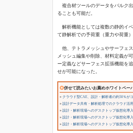
複合材ツールのデータをバルク出力し
ることも可能だ。
解析機能としては複数の静的イベ
て静解析での予荷重（重力や荷重
他、テトラメッシュやサーフェス
メッシュ編集や削除、材料定義が
ー定義などサーフェス拡張機能を
せが可能になった。
◎
併せて読みたいお薦めホワイトペー
»
クラウド型CAE、設計・解析者の約50％
»
設計データ共有・解析処理でのクラウド活用に
»
設計・解析現場へのデスクトップ仮想化導
»
設計・解析現場へのデスクトップ仮想化導
»
設計・解析現場へのデスクトップ仮想化導