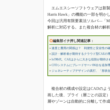
エムエスシーソフトウェアは新製品「MS
Harris Hawk」の機能の一部を明
今回は汎用有限要素法ソルバ―「MSC
解析に対応する。また複合材の解
◎
編集部イチ押し関連記事：
»
速度と費用の関係は？ 利便性と安全性の確
»
設計・解析者が期待するクラウド型CAEの
»
IoT時代、CAEはさらに大きな役割が期待さ
»
CFDシステムにブレードサーバ96台を追加
»
ジェネレーティブデザインの真打、「形状
複合材の構成や設定はCADのよ
画した後、プライ（層ごとの設定
層やゾーンは自動的に分離して作