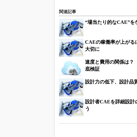
関連記事
“場当たり的なCAE”
CAEの稼働率が上が
大切に
速度と費用の関係は？
底検証
設計力の低下、設計品
設計者CAEを詳細設
う