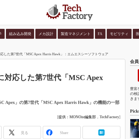
学
組み込み開発
メカ設計
製造マネジメント
FA
モビリティ
並び順：
コンテン
た第7世代「MSC Apex Harris Hawk」：エムエスシーソフトウェア
会員
応した第7世代「MSC Apex
豊富
の検
きま
ex」の第7世代「MSC Apex Harris Hawk」の機能の一部
Pick
[
提供：MONOist編集部
，
TechFactory
]
見る
Share