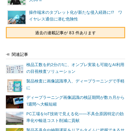
操作端末のタブレット化が新たな侵入経路に!? ワ
イヤレス通信に潜む危険性
過去の連載記事が 83 件あります
関連記事
検品工数を約2分の1に、オンプレ実装も可能なAI利用
の目視検査ソリューション
製品検査に画像認識導入、ディープラーニングで手軽
に
ディープラーニング画像認識の検証期間が数カ月から
1週間へ大幅短縮
PC工場をIoT技術で見える化――不具合原因特定の効
率化や輸送コスト削減に貢献
製品不具合や納期遅延をリアルタイムに把握できるサ