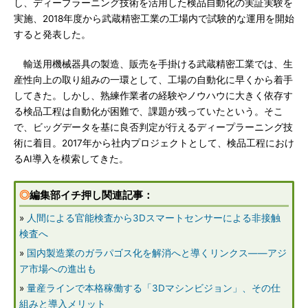
し、ディープラーニング技術を活用した検品自動化の実証実験を
実施、2018年度から武蔵精密工業の工場内で試験的な運用を開始
すると発表した。
輸送用機械器具の製造、販売を手掛ける武蔵精密工業では、生
産性向上の取り組みの一環として、工場の自動化に早くから着手
してきた。しかし、熟練作業者の経験やノウハウに大きく依存す
る検品工程は自動化が困難で、課題が残っていたという。そこ
で、ビッグデータを基に良否判定が行えるディープラーニング技
術に着目。2017年から社内プロジェクトとして、検品工程におけ
るAI導入を模索してきた。
◎
編集部イチ押し関連記事：
»
人間による官能検査から3Dスマートセンサーによる非接触
検査へ
»
国内製造業のガラパゴス化を解消へと導くリンクス――アジ
ア市場への進出も
»
量産ラインで本格稼働する「3Dマシンビジョン」、その仕
組みと導入メリット