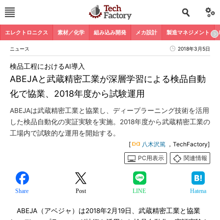
エレクトロニクス
素材／化学
組み込み開発
メカ設計
製造マネジメント
ニュース
2018年3月5日
検品工程におけるAI導入
ABEJAと武蔵精密工業が深層学習による検品自動
化で協業、2018年度から試験運用
ABEJAは武蔵精密工業と協業し、ディープラーニング技術を活用
した検品自動化の実証実験を実施。2018年度から武蔵精密工業の
工場内で試験的な運用を開始する。
[
八木沢篤
，TechFactory]
PC用表示
関連情報
Share
Post
LINE
Hatena
ABEJA（アベジャ）は2018年2月19日、武蔵精密工業と協業