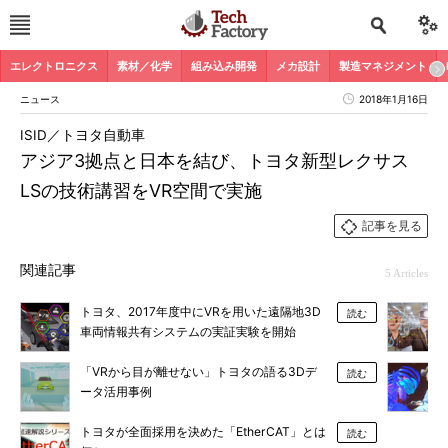
エレクトロニクス
素材／化学
組み込み開発
メカ設計
製造マネジメント
ニュース
2018年1月16日
ISID／トヨタ自動車
アジア3拠点と日本を結び、トヨタ新型レクサス
LSの技術講習をVR空間で実施
記事を見る
関連記事
5 Articles
トヨタ、2017年度中にVRを用いた遠隔地3D
読む
車両情報共有システムの実証実験を開始
「VRから目が離せない」トヨタの語る3Dデ
読む
ータ活用事例
トヨタが全面採用を決めた「EtherCAT」とは
読む