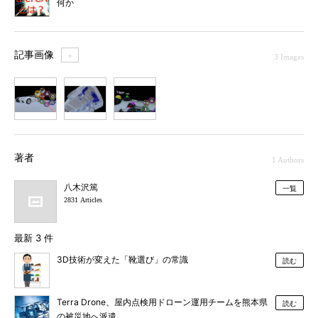
何か
記事画像
＋
3 Images
1
2
3
著者
1 Authors
八木沢篤
一覧
2831 Articles
最新 3 件
3D技術が変えた「靴選び」の常識
読む
Terra Drone、屋内点検用ドローン運用チームを熊本県
読む
の被災地へ派遣