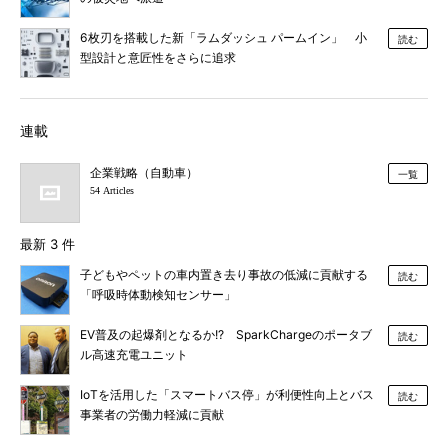
6枚刃を搭載した新「ラムダッシュ パームイン」 小
読む
型設計と意匠性をさらに追求
連載
企業戦略（自動車）
一覧
54 Articles
最新 3 件
子どもやペットの車内置き去り事故の低減に貢献する
読む
「呼吸時体動検知センサー」
EV普及の起爆剤となるか!? SparkChargeのポータブ
読む
ル高速充電ユニット
IoTを活用した「スマートバス停」が利便性向上とバス
読む
事業者の労働力軽減に貢献