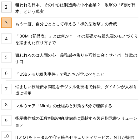
狙われる日本、その中心は製造業の中小企業？ 攻撃の「8割が日
本」という現実
もう一度、自分ごととして考える「標的型攻撃」の脅威
「BOM（部品表）」とは何か？ その基礎から最先端のモノづくり
を踏まえた在り方まで
狙われるのは人間の心 義務感や焦りを巧妙に突くサイバー詐欺の
手口
「USBメモリ紛失事件」で私たちが学ぶべきこと
悩ましい技能伝承問題をデジタル化技術で解決、ダイキンが人材育
成に活用
マルウェア「Mirai」の仕組みと対策を5分で理解する
指示書作成の工数削減や納期短縮に貢献する製造指示書ソリューシ
ョン
ITとOTをトータルで守る統合セキュリティサービス、NTTが提供