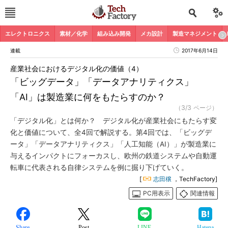
エレクトロニクス
素材／化学
組み込み開発
メカ設計
製造マネジメント
連載
2017年6月14日
産業社会におけるデジタル化の価値（4）
「ビッグデータ」「データアナリティクス」
「AI」は製造業に何をもたらすのか？
（3/3 ページ）
「デジタル化」とは何か？ デジタル化が産業社会にもたらす変
化と価値について、全4回で解説する。第4回では、「ビッグデ
ータ」「データアナリティクス」「人工知能（AI）」が製造業に
与えるインパクトにフォーカスし、欧州の鉄道システムや自動運
転車に代表される自律システムを例に掘り下げていく。
[
志田穣
，TechFactory]
PC用表示
関連情報
Share
Post
LINE
Hatena