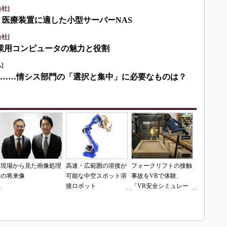
社]
・医療装置に適した小型サーバーNAS
社]
産業用コンピュータの魅力と役割
]
化……情シス部門の「選択と集中」に必要なものは？
現場から見た画像処理
高速・広範囲の溶接が
フォークリフトの接触
の将来像
可能な中空スポット溶
事故をVRで体験、
接ロボット
「VR安全シミュレー
「MOTOMAN-
タ」の販売開始
SP180H-110」