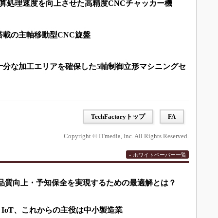
算処理速度を向上させた高精度CNCチャッカー機
搭載の主軸移動型CNC旋盤
十分な加工エリアを確保した5軸制御立形マシニングセ
TechFactoryトップ
FA
Copyright © ITmedia, Inc. All Rights Reserved.
» ホワイトペーパー一覧
して品質向上・予知保全を実現するための最適解とは？
・IoT、これからの主役は中小製造業