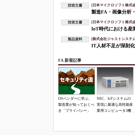
[日本マイクロソフト株式会
技術文書
製造FA・画像分析
[日本マイクロソフト株式会
技術文書
IoT時代における
[株式会社ジャストシステム
製品資料
IT人材不足が深刻
FA 新着記事
OSベンダーに学ぶ、
NEC、IoTシステムの
製造業が知っておくべ
実現に最適な高性能産
き「プライバシー」
業用コンピュータ3機
種を発表