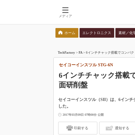
メディア
ホーム
エレクトロニクス
素材／化
検索語を入力してください
TechFactory
>
FA
>
6インチチャック搭載でコンパクト
セイコーインスツル STG-6N
6インチチャック搭載
面研削盤
セイコーインスツル（SII）は、6インチ
した。
2017年03月09日 07時00分 公開
印刷する
通知する