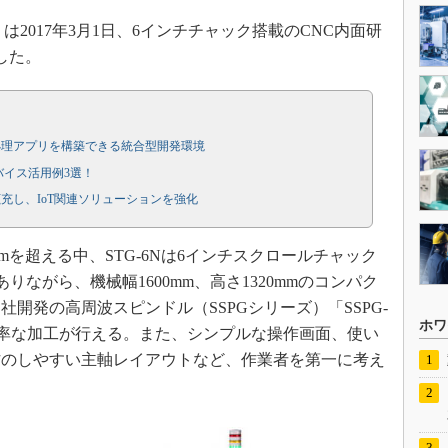
2017年3月1日、6インチチャック搭載のCNC内面研
した。
処理アプリを構築できる統合型開発環境
バイス活用例3選！
充し、IoT関連ソリューションを強化
mを超える中、STG-6Nは6インチスクロールチャック
ありながら、機械幅1600mm、高さ1320mmのコンパク
開発の高周波スピンドル（SSPGシリーズ）「SSPG-
ホワ
高能率な加工が行える。また、シンプルな操作画面、使い
作のしやすい主軸レイアウトなど、作業者を第一に考え