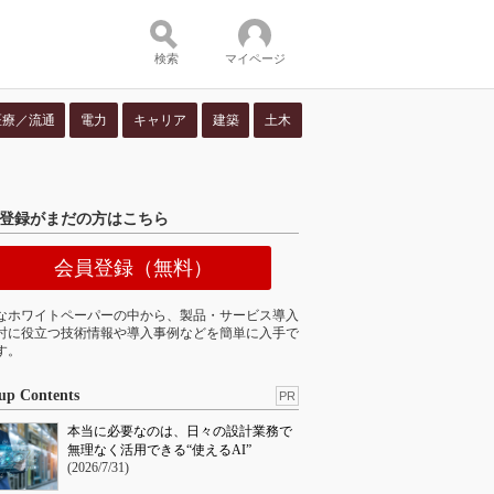
検索
マイページ
医療／流通
電力
キャリア
建築
土木
ツ：
登録がまだの方はこちら
会員登録（無料）
なホワイトペーパーの中から、製品・サービス導入
討に役立つ技術情報や導入事例などを簡単に入手で
す。
up Contents
PR
本当に必要なのは、日々の設計業務で
無理なく活用できる“使えるAI”
(2026/7/31)