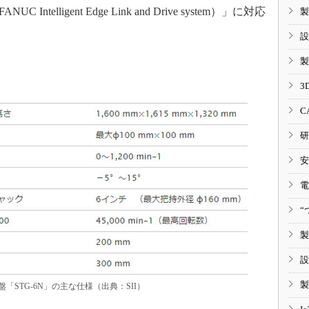
Intelligent Edge Link and Drive system）」に対応
製
設
製
3
C
研
安
電
“
製
設
製
盤「STG-6N」の主な仕様（出典：SII）