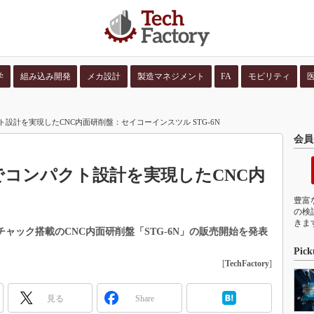
学
組み込み開発
メカ設計
製造マネジメント
FA
モビリティ
並び順：
コンテン
設計を実現したCNC内面研削盤：セイコーインスツル STG-6N
会員
でコンパクト設計を実現したCNC内
豊富
の検
きま
チャック搭載のCNC内面研削盤「STG-6N」の販売開始を発表
Pick
[
TechFactory
]
見る
Share