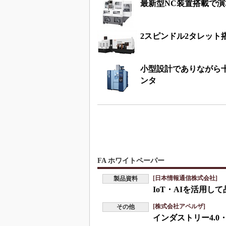
最新型NC装置搭載で演
2スピンドル2タレット
小型設計でありながら
ンタ
FA ホワイトペーパー
[日本情報通信株式会社]
製品資料
IoT・AIを活用
[株式会社アペルザ]
その他
インダストリー4.0