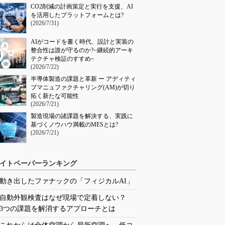
CO2削減の計画策定と実行を支援、AI
を活用したプラットフォームとは?
(2026/7/31)
AIがコードを書く時代、設計と実装の
整合性は誰が守るのか?~継続的アーキ
テクチャ検証のすすめ~
(2026/7/22)
半導体製造の課題と革新 ー アディティ
ブマニュファクチャリング(AM)が切り
拓く新たな可能性
(2026/7/21)
製造現場の諸課題を解決する、実践に
基づくノウハウ満載のMESとは?
(2026/7/21)
イトペーパーランキング
動き出したファナックの「フィジカルAI」
自動外観検査はなぜ現場で定着しない？
3つの課題を解消するアプローチとは