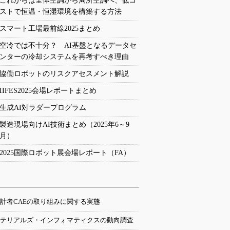
これからは全体空調から局所空調へ、低コ
ストで恒温・恒湿環境を構築する方法
スマート工場最前線2025まとめ
空冷では不十分？ AI基盤となるデータセ
ンターの冷却システムを再考すべき理由
協働ロボットのリスクアセスメント解説
IIFES2025会場レポートまとめ
生成AI対ラダープログラム
製造現場向けAI技術まとめ（2025年6～9
月）
2025国際ロボット展会場レポート（FA）
計者CAEの取り組みに関する実態
テリアルズ・インフォマティクスの動向調査