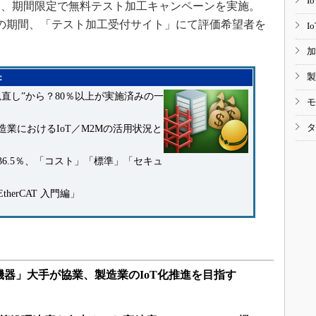
I
、期間限定で無料テスト加工キャンペーンを実施。
8日までの期間、「テスト加工受付サイト」にて評価希望者を
I
加
製
：
直し”から？80％以上が実施済みの一
モ
タ
業におけるIoT／M2Mの活用状況と
6.5％、「コスト」「標準」「セキュ
erCAT 入門編」
器」大手が協業、製造業のIoT化推進を目指す