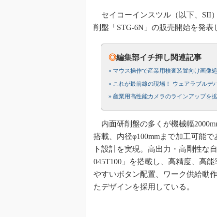
セイコーインスツル（以下、SII）は
削盤「STG-6N」の販売開始を発表
◎
編集部イチ押し関連記事
» マウス操作で産業用検査装置向け画像
» これが最前線の現場！ ウェアラブルデ
» 産業用高性能カメラのラインアップを拡
内面研削盤の多くが機械幅2000m
搭載、内径φ100mmまで加工可能で
ト設計を実現。高出力・高剛性な自社
045T100」を搭載し、高精度、
やすいボタン配置、ワーク供給動
たデザインを採用している。