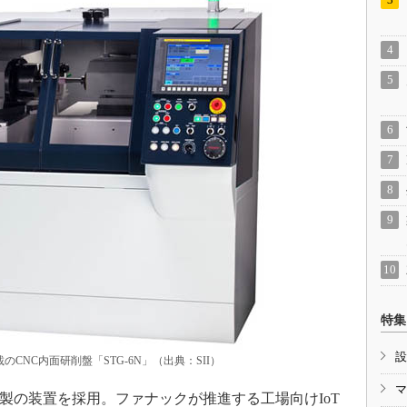
特集
設
のCNC内面研削盤「STG-6N」（出典：SII）
マ
製の装置を採用。ファナックが推進する工場向けIoT