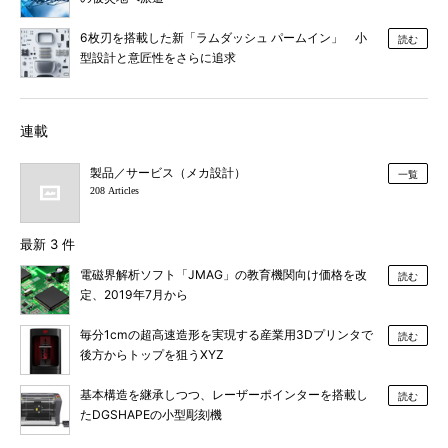
6枚刃を搭載した新「ラムダッシュ パームイン」 小
読む
型設計と意匠性をさらに追求
連載
製品／サービス（メカ設計）
一覧
208 Articles
最新 3 件
電磁界解析ソフト「JMAG」の教育機関向け価格を改
読む
定、2019年7月から
毎分1cmの超高速造形を実現する産業用3Dプリンタで
読む
後方からトップを狙うXYZ
基本構造を継承しつつ、レーザーポインターを搭載し
読む
たDGSHAPEの小型彫刻機