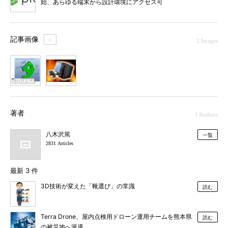
始、あらゆる端末から設計環境にアクセス可
能に
記事画像
＋
2 Images
1
2
著者
1 Authors
八木沢篤
一覧
2831 Articles
最新 3 件
3D技術が変えた「靴選び」の常識
読む
Terra Drone、屋内点検用ドローン運用チームを熊本県
読む
の被災地へ派遣