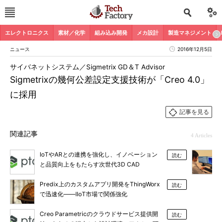
エレクトロニクス
素材／化学
組み込み開発
メカ設計
製造マネジメント
ニュース
2016年12月5日
サイバネットシステム／Sigmetrix GD＆T Advisor
Sigmetrixの幾何公差設定支援技術が「Creo 4.0」
に採用
記事を見る
関連記事
4 Articles
IoTやARとの連携を強化し、イノベーション
読む
と品質向上をもたらす次世代3D CAD
Predix上のカスタムアプリ開発をThingWorx
読む
で迅速化――IIoT市場で関係強化
Creo Parametricのクラウドサービス提供開
読む