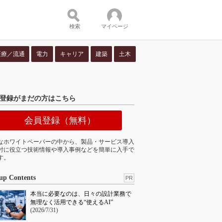
検索
マイページ
医療／流通
電力
キャリア
建築
土木
ツ：
登録がまだの方はこちら
会員登録（無料）
なホワイトペーパーの中から、製品・サービス導入
討に役立つ技術情報や導入事例などを簡単に入手で
す。
up Contents
PR
本当に必要なのは、日々の設計業務で
無理なく活用できる“使えるAI”
(2026/7/31)