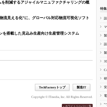
ムを削減するアジャイルマニュファクチャリングの概
特集
“物流見える化”に、グローバル対応物流可視化ソフト
設
マ
ジンを搭載した見込み生産向け生産管理システム
製
設
製
3
C
研
安
TechFactoryトップ
製造IT
電
Copyright © ITmedia, Inc. All Rights Reserved.
“
» ホワイトペーパー一覧