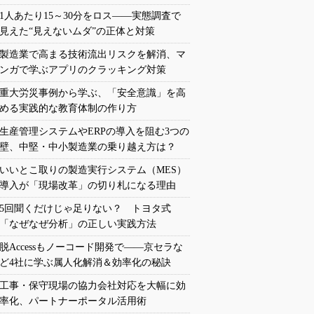
1人あたり15～30分をロス――実態調査で
見えた“見えないムダ”の正体と対策
製造業で高まる技術流出リスクを解消、マ
ンガで学ぶアプリのクラッキング対策
重大労災事例から学ぶ、「安全意識」を高
める実践的な教育体制の作り方
生産管理システムやERPの導入を阻む3つの
壁、中堅・中小製造業の乗り越え方は？
いいとこ取りの製造実行システム（MES）
導入が「現場改革」の切り札になる理由
5回聞くだけじゃ足りない？ トヨタ式
「なぜなぜ分析」の正しい実践方法
脱Accessもノーコード開発で――京セラな
ど4社に学ぶ属人化解消＆効率化の秘訣
工事・保守現場の協力会社対応を大幅に効
率化、パートナーポータル活用術