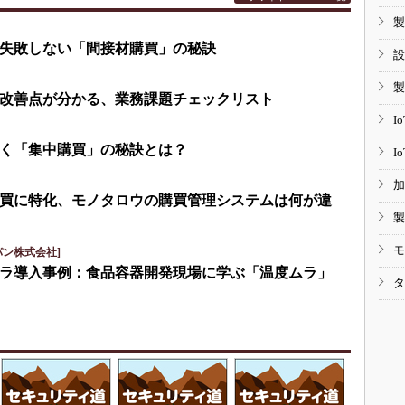
製
失敗しない「間接材購買」の秘訣
設
製
改善点が分かる、業務課題チェックリスト
I
く「集中購買」の秘訣とは？
I
加
買に特化、モノタロウの購買管理システムは何が違
製
モ
パン株式会社]
ラ導入事例：食品容器開発現場に学ぶ「温度ムラ」
タ