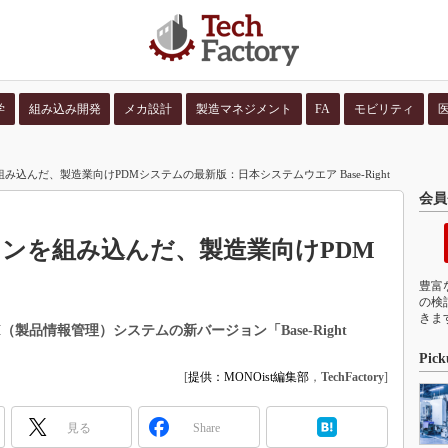
学
組み込み開発
メカ設計
製造マネジメント
FA
モビリティ
並び順：
コンテン
を組み込んだ、製造業向けPDMシステムの最新版：日本システムウエア Base-Right
会員
ラグインを組み込んだ、製造業向けPDM
豊富
の検
きま
製品情報管理）システムの新バージョン「Base-Right
Pick
[
提供：MONOist編集部
，
TechFactory
]
見る
Share