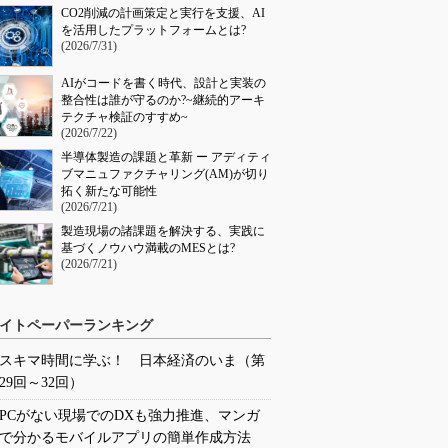
CO2削減の計画策定と実行を支援、AI
を活用したプラットフォームとは?
(2026/7/31)
AIがコードを書く時代、設計と実装の
整合性は誰が守るのか?~継続的アーキ
テクチャ検証のすすめ~
(2026/7/22)
半導体製造の課題と革新 ー アディティ
ブマニュファクチャリング(AM)が切り
拓く新たな可能性
(2026/7/21)
製造現場の諸課題を解決する、実践に
基づくノウハウ満載のMESとは?
(2026/7/21)
イトペーパーランキング
スキマ時間に学ぶ！ 日本経済のいま（第
29回～32回）
PCがない現場でのDXも強力推進、マンガ
で分かるモバイルアプリの簡単作成方法