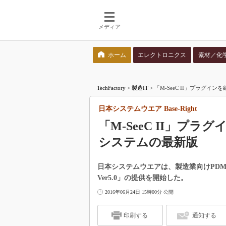
メディア
ホーム
エレクトロニクス
素材／化
検索語を入力してください
TechFactory
>
製造IT
>
「M-SeeC II」プラグイン
日本システムウエア Base-Right
「M-SeeC II」プ
システムの最新版
日本システムウエアは、製造業向けPDM（
Ver5.0」の提供を開始した。
2016年06月24日 15時00分 公開
印刷する
通知する