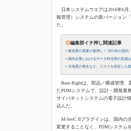
日本システムウエアは2016年6月、製造業
報管理）システムの新バージョン「Bas
た。
◎
編集部イチ押し関連記事
» 製造業の需要が後押し！ 2015年の国内
» 国内企業におけるデータ利活用の意識
» 大地震の発生など、リスクを想定した
Base-Rightは、部品／構成
たPDMシステムで、設計・開発業
サイバネットシステムの電子設計情報
込んだ。
M-SeeC IIプラグインは、国
変更することなく、PDMシステムを導