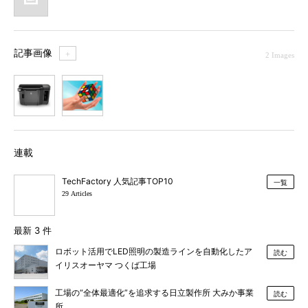
記事画像
＋
2 Images
1
2
連載
TechFactory 人気記事TOP10
一覧
29 Articles
最新 3 件
ロボット活用でLED照明の製造ラインを自動化したア
読む
イリスオーヤマ つくば工場
工場の“全体最適化”を追求する日立製作所 大みか事業
読む
所