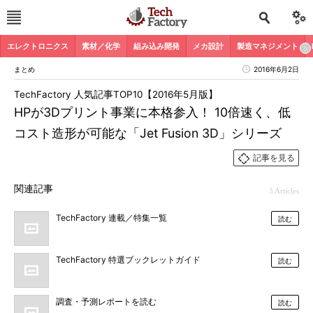
エレクトロニクス
素材／化学
組み込み開発
メカ設計
製造マネジメント
まとめ
2016年6月2日
TechFactory 人気記事TOP10【2016年5月版】
HPが3Dプリント事業に本格参入！ 10倍速く、低
コスト造形が可能な「Jet Fusion 3D」シリーズ
記事を見る
関連記事
3 Articles
TechFactory 連載／特集一覧
読む
TechFactory 特選ブックレットガイド
読む
調査・予測レポートを読む
読む