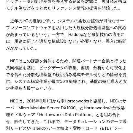
ビッグデータの処理基盤を導入する企業を対象に、検証済み構成
モデル例などをまとめたリファレンス情報の提供を開始した。
近年のIoTの進展に伴い、システムの柔軟な拡張が可能なオー
プンソースソフトウェアを活用した大規模分散処理基盤への関心
が高まっているという。一方で、Hadoopなど最新技術の適用に
は、用途に応じた適切な構成設計などが必要となり、導入に時間
がかかっていた。
NECはこの課題を解決するため、関連パートナー企業と行った
共同検証を基に、ビッグデータの収集、蓄積、分析から可視化ま
でを含めた分散処理基盤の検証済み構成モデル例などの情報を提
供。システム構築作業が最大50％短縮され、基盤の短期導入と安
定稼働を支援するという。
NECは、2015年9月1日から米Hortonworksと協業し、NECのサ
ーバ「Micro Modular Server DX1000」とHortonworksの分散処
理ミドルウェア「Hortonworks Data Platform」とを組み合わ
せ、販売してきた。これまで、データキュレーションのデータ選
別サービスやTalendのデータ抽出・変換・ロード（ETL）ツー