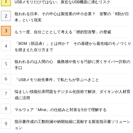
USBメモリだけではない、身近なUSB機器に潜むリスク
狙われる日本、その中心は製造業の中小企業？ 攻撃の「8割が日
本」という現実
もう一度、自分ごととして考える「標的型攻撃」の脅威
「BOM（部品表）」とは何か？ その基礎から最先端のモノづくり
を踏まえた在り方まで
狙われるのは人間の心 義務感や焦りを巧妙に突くサイバー詐欺の
手口
「USBメモリ紛失事件」で私たちが学ぶべきこと
悩ましい技能伝承問題をデジタル化技術で解決、ダイキンが人材育
成に活用
マルウェア「Mirai」の仕組みと対策を5分で理解する
指示書作成の工数削減や納期短縮に貢献する製造指示書ソリューシ
ョン