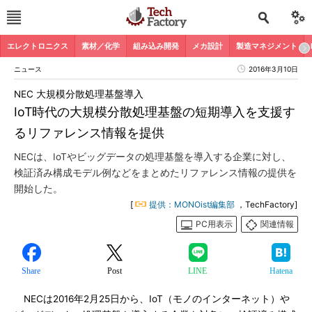
エレクトロニクス
素材／化学
組み込み開発
メカ設計
製造マネジメント
ニュース
2016年3月10日
NEC 大規模分散処理基盤導入
IoT時代の大規模分散処理基盤の短期導入を支援す
るリファレンス情報を提供
NECは、IoTやビッグデータの処理基盤を導入する企業に対し、
検証済み構成モデル例などをまとめたリファレンス情報の提供を
開始した。
[
提供：MONOist編集部
，TechFactory]
PC用表示
関連情報
Share
Post
LINE
Hatena
NECは2016年2月25日から、IoT（モノのインターネット）や