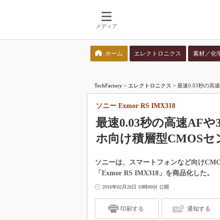
メディア
ホーム
エレクトロニクス
素材／化
検索語を入力してください
TechFactory
>
エレクトロニクス
>
最速0.03秒の高
ソニー Exmor RS IMX318
最速0.03秒の高速A
ホ向け積層型CMOSセ
ソニーは、スマートフォンなど向けCMOS
「Exmor RS IMX318」を商品化した。
2016年02月26日 10時00分 公開
印刷する
通知する