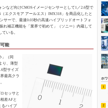
ォンなど向けCMOSイメージセンサーとして1／2.6型で
 RS（エクスモア アールエス）IMX318」を商品化したと
ンサーで、最速0.03秒の高速ハイブリッドオートフォ
手振れ補正機能を「業界で初めて」（ソニー）内蔵して
定している。
が可能
小」（同
により、薄型
.6型サイズ
業界最高クラ
ホワ
た。
ロセッサと
相差AFと
よるハイブ