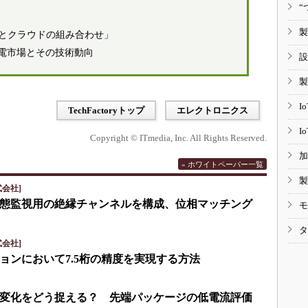
“
製
通信とクラウドの組み合わせ」
電市場とその技術動向
設
製
I
TechFactoryトップ
エレクトロニクス
I
Copyright © ITmedia, Inc. All Rights Reserved.
加
» ホワイトペーパー一覧
製
会社]
eで状態監視用の絶縁チャンネルを構成、位相マッチング
モ
タ
会社]
ョンにおいて7.5桁の精度を実現する方法
変化をどう捉える？ 先端パッケージの低電流評価