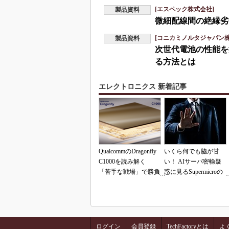
[エスペック株式会社]
製品資料
微細配線間の絶縁劣
[コニカミノルタジャパン株
製品資料
次世代電池の性能を
る方法とは
エレクトロニクス 新着記事
QualcommのDragonfly
いくら何でも脇が甘
C1000を読み解く
い！ AIサーバ密輸疑
「苦手な戦場」で勝負
惑に見るSupermicroの
できるのか
「やらかし体質」
ログイン
会員登録
TechFactoryとは
よ