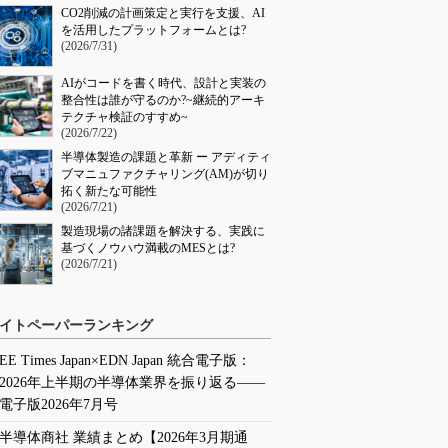
CO2削減の計画策定と実行を支援、AI
を活用したプラットフォームとは?
(2026/7/31)
AIがコードを書く時代、設計と実装の
整合性は誰が守るのか?~継続的アーキ
テクチャ検証のすすめ~
(2026/7/22)
半導体製造の課題と革新 ー アディティ
ブマニュファクチャリング(AM)が切り
拓く新たな可能性
(2026/7/21)
製造現場の諸課題を解決する、実践に
基づくノウハウ満載のMESとは?
(2026/7/21)
イトペーパーランキング
EE Times Japan×EDN Japan 統合電子版：
2026年上半期の半導体業界を振り返る――
電子版2026年7月号
半導体商社 業績まとめ【2026年3月期通