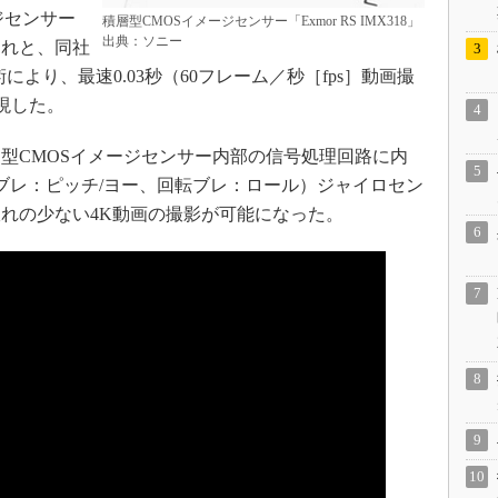
ジセンサー
積層型CMOSイメージセンサー「Exmor RS IMX318」
出典：ソニー
これと、同社
より、最速0.03秒（60フレーム／秒［fps］動画撮
実現した。
型CMOSイメージセンサー内部の信号処理回路に内
ブレ：ピッチ/ヨー、回転ブレ：ロール）ジャイロセン
れの少ない4K動画の撮影が可能になった。