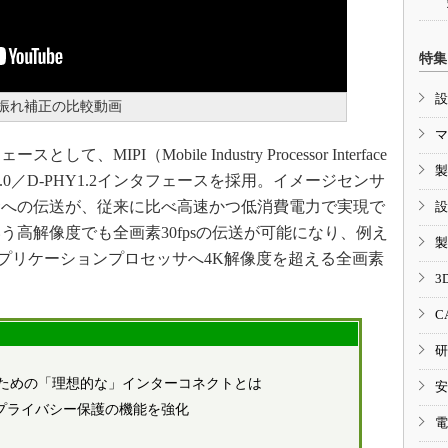
特集
設
振れ補正の比較動画
マ
PI（Mobile Industry Processor Interface
製
HY1.0／D-PHY1.2インタフェースを採用。イメージセンサ
サへの伝送が、従来に比べ高速かつ低消費電力で実現で
設
いう高解像度でも全画素30fpsの伝送が可能になり、例え
製
も、アプリケーションプロセッサへ4K解像度を超える全画素
3
C
研
ための「理想的な」インターコネクトとは
安
リティとプライバシー保護の機能を強化
電