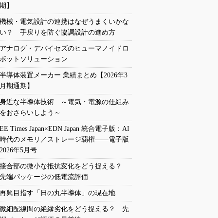
期】
機械・電気設計の連携はなぜうまくいかな
い？ 手戻りを防ぐ協調設計の進め方
アナログ・デバイセズのヒューマノイドロ
ボットソリューション
半導体装置メーカー 業績まとめ【2026年3
月期通期】
身近な半導体技術 ～電気・電源の仕組み
をおさらいしよう～
EE Times Japan×EDN Japan 統合電子版：AI
時代のメモリ／ストレージ覇権――電子版
2026年5月号
接合部の微小な抵抗変化をどう捉える？
先端パッケージの低電流評価
再興目指す「日の丸半導体」の現在地
微細配線間の絶縁劣化をどう捉える？ 先