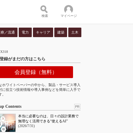
検索
マイページ
医療／流通
電力
キャリア
建築
土木
ツ：
X318
登録がまだの方はこちら
会員登録（無料）
なホワイトペーパーの中から、製品・サービス導入
討に役立つ技術情報や導入事例などを簡単に入手で
す。
up Contents
PR
本当に必要なのは、日々の設計業務で
無理なく活用できる“使えるAI”
(2026/7/31)