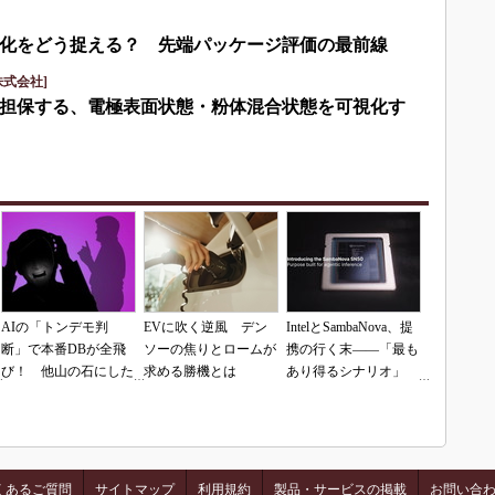
化をどう捉える？ 先端パッケージ評価の最前線
式会社]
担保する、電極表面状態・粉体混合状態を可視化す
AIの「トンデモ判
EVに吹く逆風 デン
IntelとSambaNova、提
断」で本番DBが全飛
ソーの焦りとロームが
携の行く末――「最も
び！ 他山の石にした
求める勝機とは
あり得るシナリオ」
いAIコーディングの
は？
落とし穴
くあるご質問
サイトマップ
利用規約
製品・サービスの掲載
お問い合