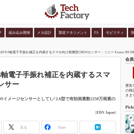
学
組み込み開発
メカ設計
製造マネジメント
FA
モビリティ
並び順：
コンテン
速AFや3軸電子手振れ補正を内蔵するスマホ向け積層型CMOSセンサー：ソニー Exmor RS IM
会員
Fや3軸電子手振れ補正を内蔵するスマ
ンサー
豊富
の検
きま
イメージセンサーとして1／2.6型で有効画素数2250万画素の
Pick
[
EDN Japan
]
見る
Share