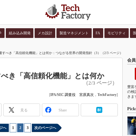
学
組み込み開発
メカ設計
製造マネジメント
FA
モビリティ
並び順：
コンテン
考慮すべき「高信頼化機能」とは何か：つながる世界の開発指針（3）（2/3 ページ）
会員
すべき「高信頼化機能」とは何か
（2/3 ページ）
豊富
の検
[
IPA/SEC 調査役 宮原真次
，
TechFactory
]
きま
Pick
見る
Share
ジへ
1
|
2
|
3
次のページへ