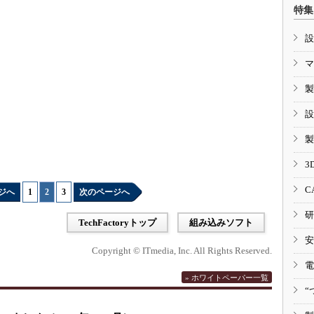
特集
設
マ
製
設
製
3
C
ジへ
1
|
2
|
3
次のページへ
研
TechFactoryトップ
組み込みソフト
安
Copyright © ITmedia, Inc. All Rights Reserved.
電
» ホワイトペーパー一覧
“