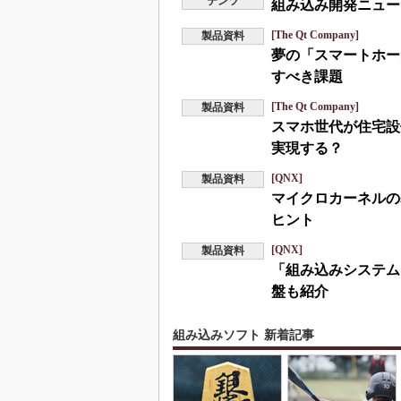
テンツ
組み込み開発ニュース
[The Qt Company]
製品資料
夢の「スマートホー
すべき課題
[The Qt Company]
製品資料
スマホ世代が住宅設
実現する？
[QNX]
製品資料
マイクロカーネルの
ヒント
[QNX]
製品資料
「組み込みシステム
盤も紹介
組み込みソフト 新着記事