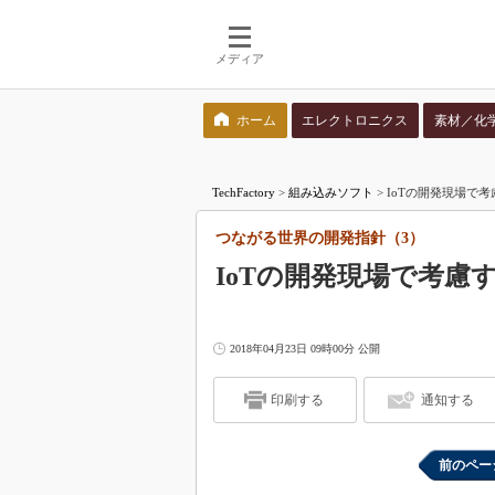
メディア
ホーム
エレクトロニクス
素材／化
検索語を入力してください
TechFactory
>
組み込みソフト
>
IoTの開発現場で
つながる世界の開発指針（3）
IoTの開発現場で考慮
2018年04月23日 09時00分 公開
印刷する
通知する
前のペー