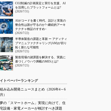
CO2削減の計画策定と実行を支援、AI
を活用したプラットフォームとは?
(2026/7/31)
AIがコードを書く時代、設計と実装の
整合性は誰が守るのか?~継続的アーキ
テクチャ検証のすすめ~
(2026/7/22)
半導体製造の課題と革新 ー アディティ
ブマニュファクチャリング(AM)が切り
拓く新たな可能性
(2026/7/21)
製造現場の諸課題を解決する、実践に
基づくノウハウ満載のMESとは?
(2026/7/21)
イトペーパーランキング
組み込み開発ニュースまとめ（2026年4～6
月）
夢の「スマートホーム」実現に向けて、住
宅設備・家電メーカーが検討すべき課題