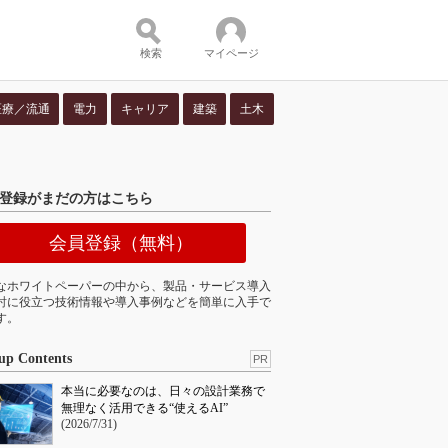
検索
マイページ
医療／流通
電力
キャリア
建築
土木
ツ：
登録がまだの方はこちら
会員登録（無料）
なホワイトペーパーの中から、製品・サービス導入
討に役立つ技術情報や導入事例などを簡単に入手で
す。
up Contents
PR
本当に必要なのは、日々の設計業務で
無理なく活用できる“使えるAI”
(2026/7/31)