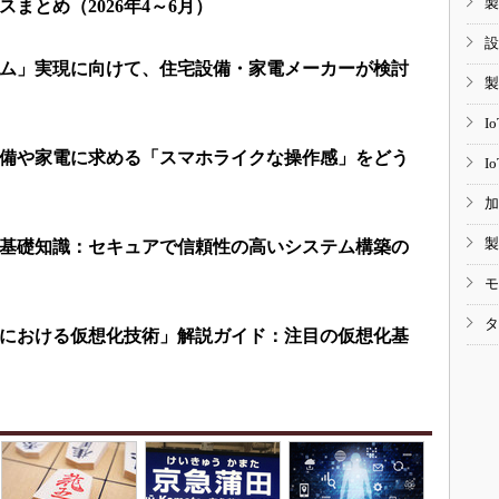
製
まとめ（2026年4～6月）
設
ム」実現に向けて、住宅設備・家電メーカーが検討
製
I
備や家電に求める「スマホライクな操作感」をどう
I
加
製
基礎知識：セキュアで信頼性の高いシステム構築の
モ
タ
における仮想化技術」解説ガイド：注目の仮想化基