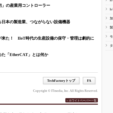
I
初」の産業用コントローラー
I
加
る日本の製造業、つながらない設備機器
製
モ
来た！ IIoT時代の生産設備の保守・管理は劇的に
タ
「EtherCAT」とは何か
TechFactoryトップ
FA
Copyright © ITmedia, Inc. All Rights Reserved.
» ホワイトペーパー一覧