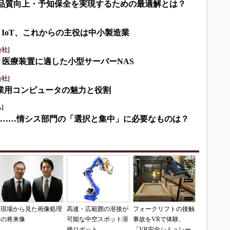
して品質向上・予知保全を実現するための最適解とは？
・IoT、これからの主役は中小製造業
社]
・医療装置に適した小型サーバーNAS
社]
産業用コンピュータの魅力と役割
]
化……情シス部門の「選択と集中」に必要なものは？
現場から見た画像処理
高速・広範囲の溶接が
フォークリフトの接触
の将来像
可能な中空スポット溶
事故をVRで体験、
接ロボット
「VR安全シミュレー