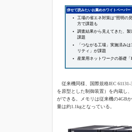
併せて読みたいお薦めホワイトペーパー
工場の省エネ対策は“照明の見
方で課題も
調査結果から見えてきた、製造
課題
「つながる工場」実施済みは3
リティ」が課題
産業用ネットワークの基礎「Eth
従来機同様、国際規格IEC 6113
を原型とした制御装置）を内蔵し、
ができる。メモリは従来機の4GBから8
量は約1.1kgとなっている。