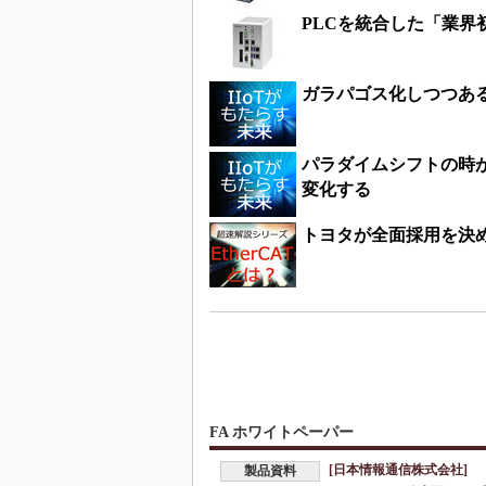
PLCを統合した「業界
ガラパゴス化しつつあ
パラダイムシフトの時が
変化する
トヨタが全面採用を決めた
FA ホワイトペーパー
[日本情報通信株式会社]
製品資料