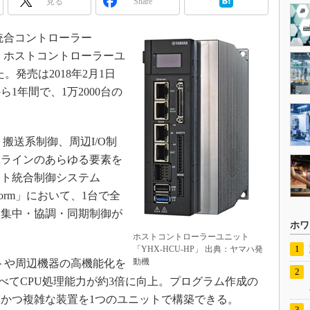
見る
Share
A統合コントローラー
、ホストコントローラーユ
た。発売は2018年2月1日
1年間で、1万2000台の
搬送系制御、周辺I/O制
産ラインのあらゆる要素を
ット統合制御システム
n Platform」において、1台で全
に集中・協調・同期制御が
ホワ
ホストコントローラーユニット
「YHX-HCU-HP」 出典：ヤマハ発
動機
ットや周辺機器の高機能化を
比べてCPU処理能力が約3倍に向上。プログラム作成の
かつ複雑な装置を1つのユニットで構築できる。