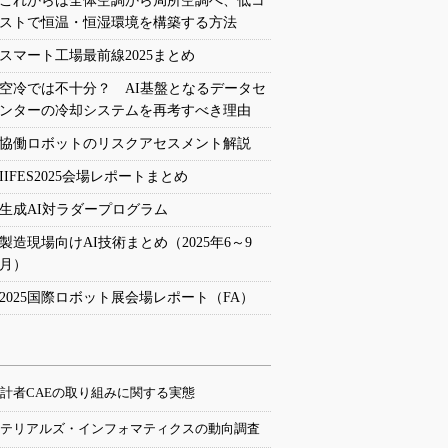
これからは全体空調から局所空調へ、低コ
ストで恒温・恒湿環境を構築する方法
スマート工場最前線2025まとめ
空冷では不十分？ AI基盤となるデータセ
ンターの冷却システムを再考すべき理由
協働ロボットのリスクアセスメント解説
IIFES2025会場レポートまとめ
生成AI対ラダープログラム
製造現場向けAI技術まとめ（2025年6～9
月）
2025国際ロボット展会場レポート（FA）
計者CAEの取り組みに関する実態
テリアルズ・インフォマティクスの動向調査