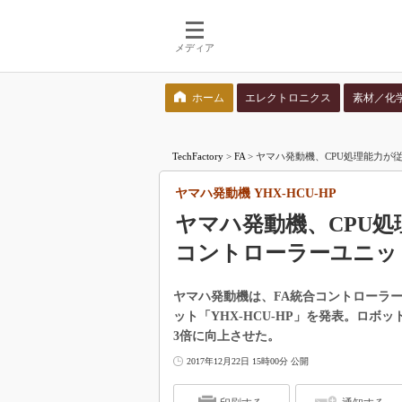
メディア
ホーム
エレクトロニクス
素材／化
検索語を入力してください
TechFactory
>
FA
>
ヤマハ発動機、CPU処理能力が従
ヤマハ発動機 YHX-HCU-HP
ヤマハ発動機、CPU
コントローラーユニッ
ヤマハ発動機は、FA統合コントローラ
ット「YHX-HCU-HP」を発表。ロ
3倍に向上させた。
2017年12月22日 15時00分 公開