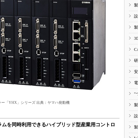
製
設
製
3
C
研
安
電
“
ー「YHX」シリーズ 出典：ヤマハ発動機
製
設
ラムを同時利用できるハイブリッド型産業用コントロ
製