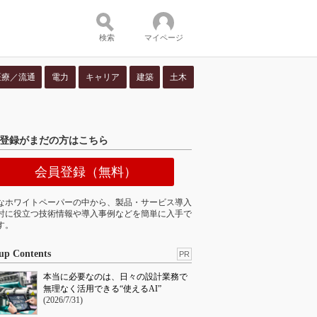
検索
マイページ
医療／流通
電力
キャリア
建築
土木
ツ：
登録がまだの方はこちら
会員登録（無料）
なホワイトペーパーの中から、製品・サービス導入
討に役立つ技術情報や導入事例などを簡単に入手で
す。
up Contents
PR
本当に必要なのは、日々の設計業務で
無理なく活用できる“使えるAI”
(2026/7/31)