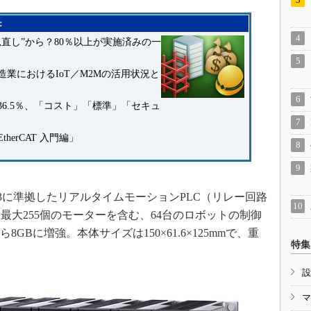
：
直し”から？80％以上が実施済みの一
業におけるIoT／M2Mの活用状況と
6.5％、「コスト」「標準」「セキュ
erCAT 入門編」
1-3に準拠したリアルタイムモーションPLC（リレー回路
最大255個のモーターを含む、64台のロボットの制御
GBに増強。本体サイズは150×61.6×125mmで、重
特集
設
マ