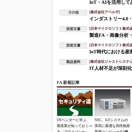
IoT・AIを活用
[株式会社アペルザ]
その他
インダストリー4.0
[日本マイクロソフト株式会
技術文書
製造FA・画像分析
[日本マイクロソフト株式会
技術文書
IoT時代における
[株式会社ジャストシステム
製品資料
IT人材不足が深刻
FA 新着記事
OSベンダーに学ぶ、
NEC、IoTシステムの
製造業が知っておくべ
実現に最適な高性能産
き「プライバシー」
業用コンピュータ3機