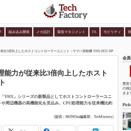
学
組み込み開発
メカ設計
製造マネジメント
FA
モビリティ
並び順：
コンテン
来比3倍向上したホストコントローラーユニット：ヤマハ発動機 YHX-HCU-HP
会員
処理能力が従来比3倍向上したホスト
ト
豊富
の検
きま
ー「YHX」シリーズの新製品としてホストコントローラーユニ
ボットや周辺機器の高機能化を見込み、CPU処理能力を従来機比約
Pick
[
提供：MONOist編集部
，
TechFactory
]