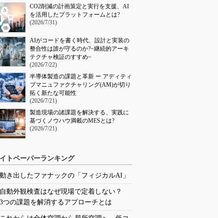
CO2削減の計画策定と実行を支援、AI
を活用したプラットフォームとは?
(2026/7/31)
AIがコードを書く時代、設計と実装の
整合性は誰が守るのか?~継続的アーキ
テクチャ検証のすすめ~
(2026/7/22)
半導体製造の課題と革新 ー アディティ
ブマニュファクチャリング(AM)が切り
拓く新たな可能性
(2026/7/21)
製造現場の諸課題を解決する、実践に
基づくノウハウ満載のMESとは?
(2026/7/21)
イトペーパーランキング
動き出したファナックの「フィジカルAI」
自動外観検査はなぜ現場で定着しない？
3つの課題を解消するアプローチとは