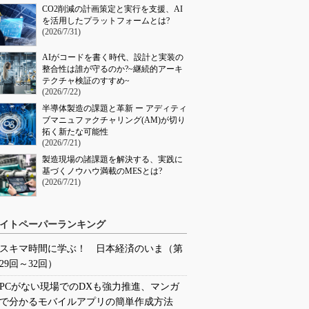
CO2削減の計画策定と実行を支援、AI
を活用したプラットフォームとは?
(2026/7/31)
AIがコードを書く時代、設計と実装の
整合性は誰が守るのか?~継続的アーキ
テクチャ検証のすすめ~
(2026/7/22)
半導体製造の課題と革新 ー アディティ
ブマニュファクチャリング(AM)が切り
拓く新たな可能性
(2026/7/21)
製造現場の諸課題を解決する、実践に
基づくノウハウ満載のMESとは?
(2026/7/21)
イトペーパーランキング
スキマ時間に学ぶ！ 日本経済のいま（第
29回～32回）
PCがない現場でのDXも強力推進、マンガ
で分かるモバイルアプリの簡単作成方法