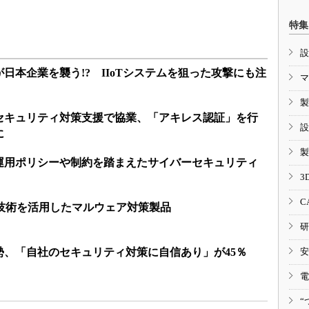
特集
設
日本企業を襲う!? IIoTシステムを狙った攻撃にも注
マ
製
セキュリティ対策支援で協業、「アキレス認証」を行
設
に
製
運用ポリシーや制約を踏まえたサイバーセキュリティ
3
C
I技術を活用したマルウェア対策製品
研
勢、「自社のセキュリティ対策に自信あり」が45％
安
電
“