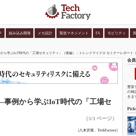
学
組み込み開発
メカ設計
製造マネジメント
FA
モビリティ
並び順：
コンテン
から学ぶIoT時代の「工場セキュリティ」（後編）：トレンドマイクロ セミナーレポート（3
会員
豊富
の検
きま
事例から学ぶIoT時代の「工場セ
Pick
（3/3 ページ）
[
八木沢篤
，
TechFactory
]