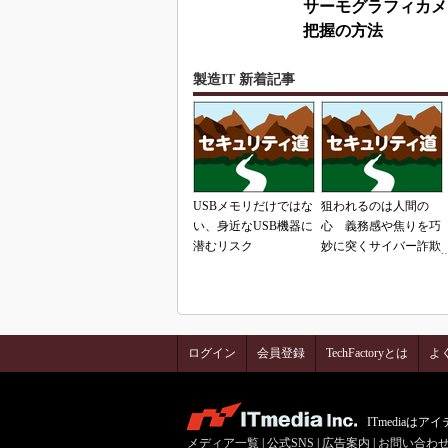
サーモグラフィカメ
把握の方法
製造IT 新着記事
USBメモリだけではな
狙われるのは人間の
い、身近なUSB機器に
心 義務感や焦りを巧
潜むリスク
妙に突くサイバー詐欺
の手口
ログイン
会員登録
TechFactoryとは
よ
ITmedia
メディア一覧
|
公式SNS
|
広告案内
|
お問い合わ