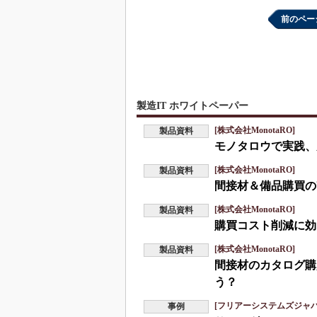
前のペー
製造IT ホワイトペーパー
[株式会社MonotaRO]
製品資料
モノタロウで実践、
[株式会社MonotaRO]
製品資料
間接材＆備品購買の
[株式会社MonotaRO]
製品資料
購買コスト削減に効
[株式会社MonotaRO]
製品資料
間接材のカタログ購
う？
[フリアーシステムズジャ
事例