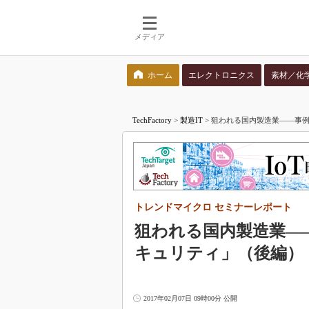
メディア
ホーム
エレクトロニクス
素材／化
検索語を入力してください
TechFactory
>
製造IT
>
狙われる国内製造業――事例
トレンドマイクロ セミナーレポート
狙われる国内製造業――
キュリティ」（後編）
2017年02月07日 09時00分 公開