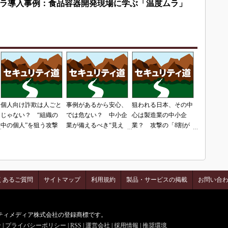
ラ導入事例：食品容器開発現場に学ぶ「温度ムラ」
個人向け詐欺は人ごと
事例があるから安心、
狙われる日本、その中
じゃない？ “組織の
では危ない？ 中小企
心は製造業の中小企
中の個人”を狙う攻撃
業が備えるべき“見え
業？ 攻撃の「8割が
ない脅威”
日本」という現実
くあるご質問
サイトマップ
利用規約
製品・サービスの掲載
お問い合
はアイティメディア株式会社の登録商標です。
せ
|
プライバシーポリシー
|
RSS
|
運営会社
|
採用情報
|
推奨環境