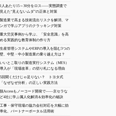
1人あたり15～30分をロス――実態調査で
見えた“見えないムダ”の正体と対策
製造業で高まる技術流出リスクを解消、マ
ンガで学ぶアプリのクラッキング対策
重大労災事例から学ぶ、「安全意識」を高
める実践的な教育体制の作り方
生産管理システムやERPの導入を阻む3つの
壁、中堅・中小製造業の乗り越え方は？
いいとこ取りの製造実行システム（MES）
導入が「現場改革」の切り札になる理由
5回聞くだけじゃ足りない？ トヨタ式
「なぜなぜ分析」の正しい実践方法
脱Accessもノーコード開発で――京セラな
ど4社に学ぶ属人化解消＆効率化の秘訣
工事・保守現場の協力会社対応を大幅に効
率化、パートナーポータル活用術