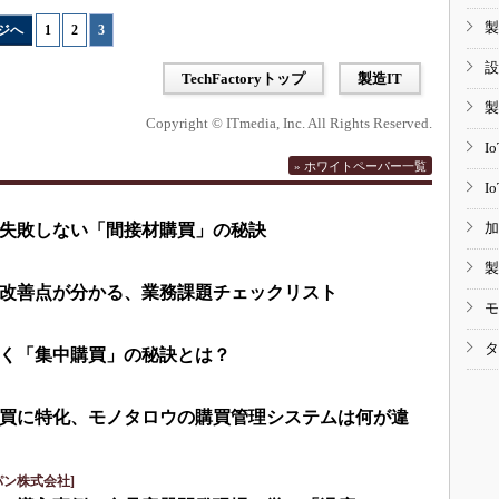
製
ジへ
1
|
2
|
3
設
TechFactoryトップ
製造IT
製
Copyright © ITmedia, Inc. All Rights Reserved.
I
» ホワイトペーパー一覧
I
加
失敗しない「間接材購買」の秘訣
製
改善点が分かる、業務課題チェックリスト
モ
タ
く「集中購買」の秘訣とは？
買に特化、モノタロウの購買管理システムは何が違
パン株式会社]