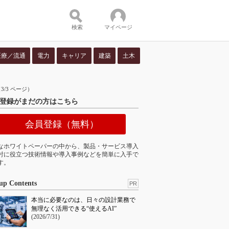
検索
マイページ
医療／流通
電力
キャリア
建築
土木
ツ：
/3 ページ）
登録がまだの方はこちら
会員登録（無料）
なホワイトペーパーの中から、製品・サービス導入
討に役立つ技術情報や導入事例などを簡単に入手で
す。
up Contents
PR
本当に必要なのは、日々の設計業務で
無理なく活用できる“使えるAI”
(2026/7/31)