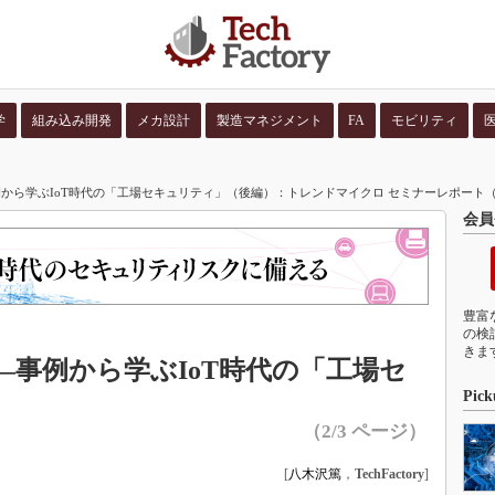
学
組み込み開発
メカ設計
製造マネジメント
FA
モビリティ
並び順：
コンテン
から学ぶIoT時代の「工場セキュリティ」（後編）：トレンドマイクロ セミナーレポート（2
会員
豊富
の検
きま
事例から学ぶIoT時代の「工場セ
Pick
（2/3 ページ）
[
八木沢篤
，
TechFactory
]