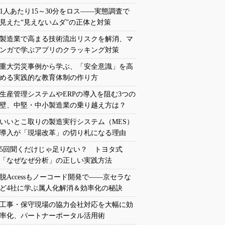
1人あたり15～30分をロス――実態調査で
見えた“見えないムダ”の正体と対策
製造業で高まる技術流出リスクを解消、マ
ンガで学ぶアプリのクラッキング対策
重大労災事例から学ぶ、「安全意識」を高
める実践的な教育体制の作り方
生産管理システムやERPの導入を阻む3つの
壁、中堅・中小製造業の乗り越え方は？
いいとこ取りの製造実行システム（MES）
導入が「現場改革」の切り札になる理由
5回聞くだけじゃ足りない？ トヨタ式
「なぜなぜ分析」の正しい実践方法
脱Accessもノーコード開発で――京セラな
ど4社に学ぶ属人化解消＆効率化の秘訣
工事・保守現場の協力会社対応を大幅に効
率化、パートナーポータル活用術