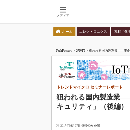
メディア
ホーム
エレクトロニクス
素材／化
検索語を入力してください
TechFactory
>
製造IT
>
狙われる国内製造業――事例
トレンドマイクロ セミナーレポート
狙われる国内製造業――
キュリティ」（後編）
2017年02月07日 09時00分 公開