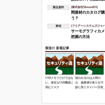
[株式会社MonotaRO]
製品資料
間接材のカタログ購
う？
[フリアーシステムズジャ
事例
サーモグラフィカメ
把握の方法
製造IT 新着記事
USBメモリだけではな
狙われるのは人間の
い、身近なUSB機器に
心 義務感や焦りを巧
潜むリスク
妙に突くサイバー詐欺
の手口