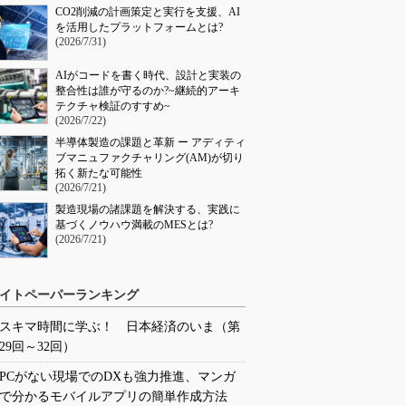
CO2削減の計画策定と実行を支援、AI
を活用したプラットフォームとは?
(2026/7/31)
AIがコードを書く時代、設計と実装の
整合性は誰が守るのか?~継続的アーキ
テクチャ検証のすすめ~
(2026/7/22)
半導体製造の課題と革新 ー アディティ
ブマニュファクチャリング(AM)が切り
拓く新たな可能性
(2026/7/21)
製造現場の諸課題を解決する、実践に
基づくノウハウ満載のMESとは?
(2026/7/21)
イトペーパーランキング
スキマ時間に学ぶ！ 日本経済のいま（第
29回～32回）
PCがない現場でのDXも強力推進、マンガ
で分かるモバイルアプリの簡単作成方法