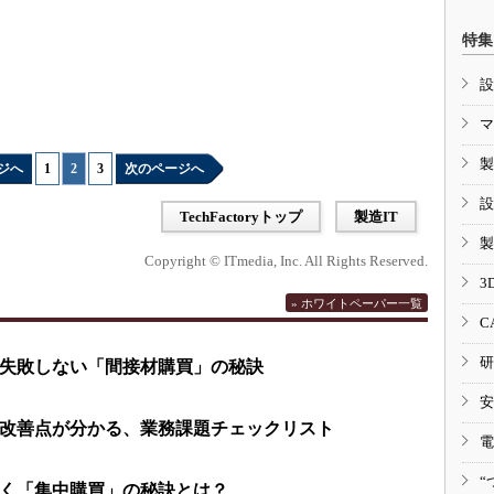
特集
設
マ
製
ジへ
1
|
2
|
3
次のページへ
設
TechFactoryトップ
製造IT
製
Copyright © ITmedia, Inc. All Rights Reserved.
3
» ホワイトペーパー一覧
C
研
失敗しない「間接材購買」の秘訣
安
改善点が分かる、業務課題チェックリスト
電
“
く「集中購買」の秘訣とは？