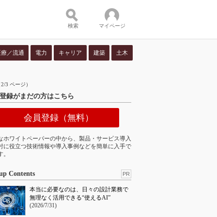
検索
マイページ
医療／流通
電力
キャリア
建築
土木
ツ：
/3 ページ）
登録がまだの方はこちら
会員登録（無料）
なホワイトペーパーの中から、製品・サービス導入
討に役立つ技術情報や導入事例などを簡単に入手で
す。
up Contents
PR
本当に必要なのは、日々の設計業務で
無理なく活用できる“使えるAI”
(2026/7/31)