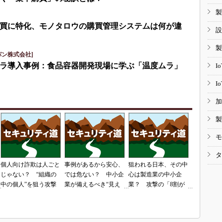
製
買に特化、モノタロウの購買管理システムは何が違
設
製
パン株式会社]
ラ導入事例：食品容器開発現場に学ぶ「温度ムラ」
I
I
加
製
モ
タ
個人向け詐欺は人ごと
事例があるから安心、
狙われる日本、その中
じゃない？ “組織の
では危ない？ 中小企
心は製造業の中小企
中の個人”を狙う攻撃
業が備えるべき“見え
業？ 攻撃の「8割が
ない脅威”
日本」という現実