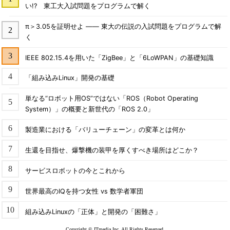
い!? 東工大入試問題をプログラムで解く
π＞3.05を証明せよ ―― 東大の伝説の入試問題をプログラムで解
く
IEEE 802.15.4を用いた「ZigBee」と「6LoWPAN」の基礎知識
「組み込みLinux」開発の基礎
単なる“ロボット用OS”ではない「ROS（Robot Operating
System）」の概要と新世代の「ROS 2.0」
製造業における「バリューチェーン」の変革とは何か
生還を目指せ、爆撃機の装甲を厚くすべき場所はどこか？
サービスロボットの今とこれから
世界最高のIQを持つ女性 vs 数学者軍団
組み込みLinuxの「正体」と開発の「困難さ」
Copyright © ITmedia Inc. All Rights Reserved.