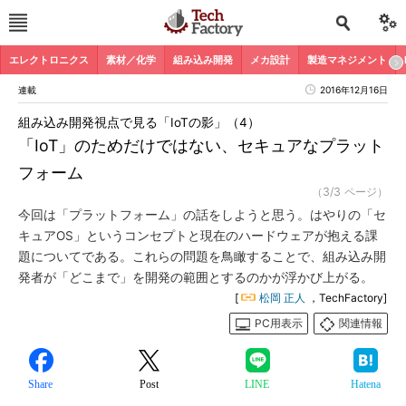
エレクトロニクス
素材／化学
組み込み開発
メカ設計
製造マネジメント
連載
2016年12月16日
組み込み開発視点で見る「IoTの影」（4）
「IoT」のためだけではない、セキュアなプラット
フォーム
（3/3 ページ）
今回は「プラットフォーム」の話をしようと思う。はやりの「セ
キュアOS」というコンセプトと現在のハードウェアが抱える課
題についてである。これらの問題を鳥瞰することで、組み込み開
発者が「どこまで」を開発の範囲とするのかが浮かび上がる。
[
松岡 正人
，TechFactory]
PC用表示
関連情報
Share
Post
LINE
Hatena