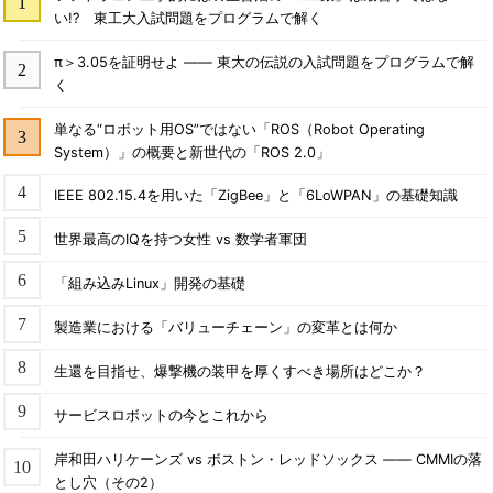
い!? 東工大入試問題をプログラムで解く
π＞3.05を証明せよ ―― 東大の伝説の入試問題をプログラムで解
く
単なる“ロボット用OS”ではない「ROS（Robot Operating
System）」の概要と新世代の「ROS 2.0」
IEEE 802.15.4を用いた「ZigBee」と「6LoWPAN」の基礎知識
世界最高のIQを持つ女性 vs 数学者軍団
「組み込みLinux」開発の基礎
製造業における「バリューチェーン」の変革とは何か
生還を目指せ、爆撃機の装甲を厚くすべき場所はどこか？
サービスロボットの今とこれから
岸和田ハリケーンズ vs ボストン・レッドソックス ―― CMMIの落
とし穴（その2）