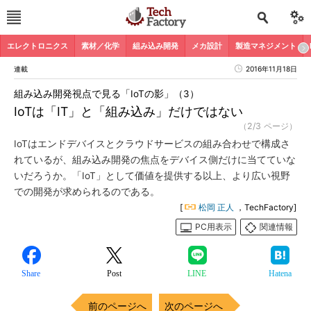
エレクトロニクス
素材／化学
組み込み開発
メカ設計
製造マネジメント
連載
2016年11月18日
組み込み開発視点で見る「IoTの影」（3）
IoTは「IT」と「組み込み」だけではない
（2/3 ページ）
IoTはエンドデバイスとクラウドサービスの組み合わせで構成さ
れているが、組み込み開発の焦点をデバイス側だけに当てていな
いだろうか。「IoT」として価値を提供する以上、より広い視野
での開発が求められるのである。
[
松岡 正人
，TechFactory]
PC用表示
関連情報
Share
Post
LINE
Hatena
前のページへ
次のページへ