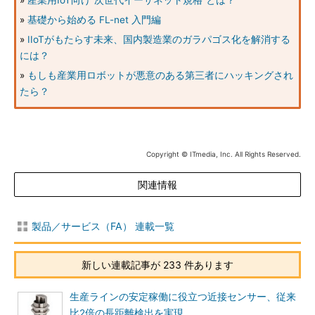
»
産業用IoT向け“次世代イーサネット規格”とは？
»
基礎から始める FL-net 入門編
»
IIoTがもたらす未来、国内製造業のガラパゴス化を解消する
には？
»
もしも産業用ロボットが悪意のある第三者にハッキングされ
たら？
Copyright © ITmedia, Inc. All Rights Reserved.
関連情報
製品／サービス（FA） 連載一覧
新しい連載記事が 233 件あります
生産ラインの安定稼働に役立つ近接センサー、従来
比2倍の長距離検出を実現