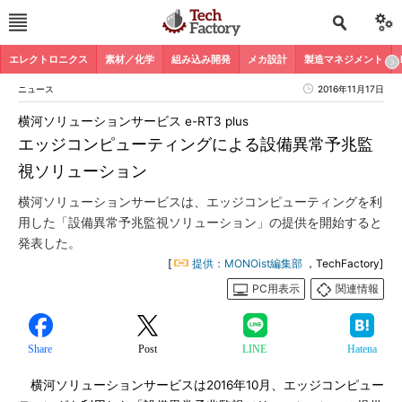
エレクトロニクス
素材／化学
組み込み開発
メカ設計
製造マネジメント
ニュース
2016年11月17日
横河ソリューションサービス e-RT3 plus
エッジコンピューティングによる設備異常予兆監
視ソリューション
横河ソリューションサービスは、エッジコンピューティングを利
用した「設備異常予兆監視ソリューション」の提供を開始すると
発表した。
[
提供：MONOist編集部
，TechFactory]
PC用表示
関連情報
Share
Post
LINE
Hatena
横河ソリューションサービスは2016年10月、エッジコンピュー