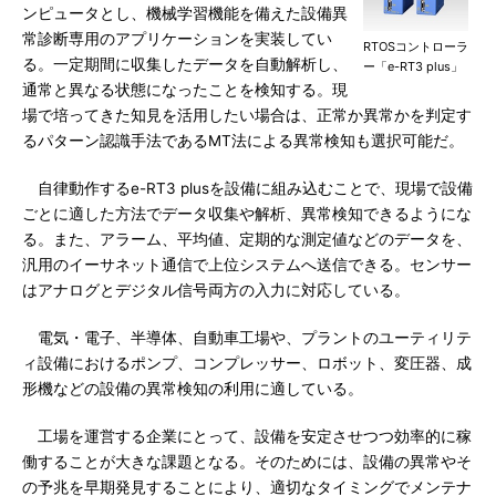
ンピュータとし、機械学習機能を備えた設備異
常診断専用のアプリケーションを実装してい
RTOSコントローラ
る。一定期間に収集したデータを自動解析し、
ー「e-RT3 plus」
通常と異なる状態になったことを検知する。現
場で培ってきた知見を活用したい場合は、正常か異常かを判定す
るパターン認識手法であるMT法による異常検知も選択可能だ。
自律動作するe-RT3 plusを設備に組み込むことで、現場で設備
ごとに適した方法でデータ収集や解析、異常検知できるようにな
る。また、アラーム、平均値、定期的な測定値などのデータを、
汎用のイーサネット通信で上位システムへ送信できる。センサー
はアナログとデジタル信号両方の入力に対応している。
電気・電子、半導体、自動車工場や、プラントのユーティリテ
ィ設備におけるポンプ、コンプレッサー、ロボット、変圧器、成
形機などの設備の異常検知の利用に適している。
工場を運営する企業にとって、設備を安定させつつ効率的に稼
働することが大きな課題となる。そのためには、設備の異常やそ
の予兆を早期発見することにより、適切なタイミングでメンテナ