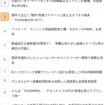
山形カシオで“チープカシオ”の自動組み立てラインが稼働、生産効
率が約3倍に
屋外ではなく“屋内”現場でスマートに使えるタフネス端末
「TOUGHBOOK FZ-T1」
ファナック、マシニング系超精密加工機「ロボナノα-NMiA」を発
表
配線設計を超軽量3D環境で！ 実機を待たずに経路とケーブル長の
確定が可能に
国内市場向けにビジョンセンサーやコードリーダー開発で連携を強
化
6インチチャック搭載でコンパクト設計を実現したCNC内面研削盤
デジタルカラー画像処理技術を採用した高精度な金型監視装置
さらば「TOUGHPAD」、デタッチャブルPCの登場を受けてブラン
ド統一