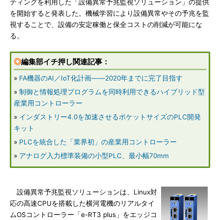
ティングを利用した「設備異常予兆監視ソリューション」の提供
を開始すると発表した。機械学習により設備異常やその予兆を監
視することで、設備の安定稼働と保全コストの削減が可能にな
る。
◎
編集部イチ押し関連記事：
»
FA機器のAI／IoT化計画――2020年までに完了目指す
»
制御と情報処理プログラムを同時利用できるハイブリッド型
産業用コントローラー
»
インダストリー4.0を加速させるポケットサイズのPLC開発
キット
»
PLCを統合した「業界初」の産業用コントローラー
»
アナログ入力標準装備の小型PLC、最小幅70mm
設備異常予兆監視ソリューションは、Linux対
応の高速CPUを搭載した横河電機のリアルタイ
ムOSコントローラー「e-RT3 plus」をエッジコ