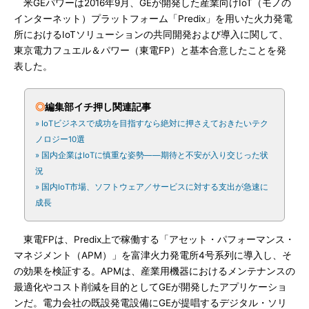
米GEパワーは2016年9月、GEが開発した産業向けIoT（モノの
インターネット）プラットフォーム「Predix」を用いた火力発電
所におけるIoTソリューションの共同開発および導入に関して、
東京電力フュエル＆パワー（東電FP）と基本合意したことを発
表した。
◎
編集部イチ押し関連記事
» IoTビジネスで成功を目指すなら絶対に押さえておきたいテク
ノロジー10選
» 国内企業はIoTに慎重な姿勢――期待と不安が入り交じった状
況
» 国内IoT市場、ソフトウェア／サービスに対する支出が急速に
成長
東電FPは、Predix上で稼働する「アセット・パフォーマンス・
マネジメント（APM）」を富津火力発電所4号系列に導入し、そ
の効果を検証する。APMは、産業用機器におけるメンテナンスの
最適化やコスト削減を目的としてGEが開発したアプリケーショ
ンだ。電力会社の既設発電設備にGEが提唱するデジタル・ソリ