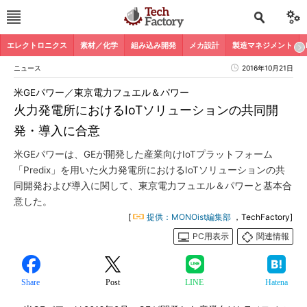
エレクトロニクス
素材／化学
組み込み開発
メカ設計
製造マネジメント
ニュース
2016年10月21日
米GEパワー／東京電力フュエル＆パワー
火力発電所におけるIoTソリューションの共同開
発・導入に合意
米GEパワーは、GEが開発した産業向けIoTプラットフォーム
「Predix」を用いた火力発電所におけるIoTソリューションの共
同開発および導入に関して、東京電力フュエル＆パワーと基本合
意した。
[
提供：MONOist編集部
，TechFactory]
PC用表示
関連情報
Share
Post
LINE
Hatena