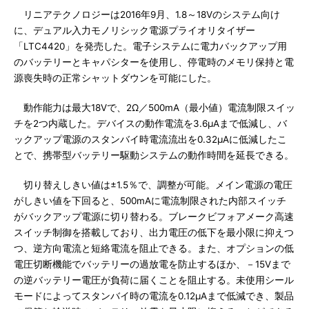
リニアテクノロジーは2016年9月、1.8～18Vのシステム向け
に、デュアル入力モノリシック電源プライオリタイザー
「LTC4420」を発売した。電子システムに電力バックアップ用
のバッテリーとキャパシターを使用し、停電時のメモリ保持と電
源喪失時の正常シャットダウンを可能にした。
動作能力は最大18Vで、2Ω／500mA（最小値）電流制限スイッ
チを2つ内蔵した。デバイスの動作電流を3.6μAまで低減し、バ
ックアップ電源のスタンバイ時電流流出を0.32μAに低減したこ
とで、携帯型バッテリー駆動システムの動作時間を延長できる。
切り替えしきい値は±1.5％で、調整が可能。メイン電源の電圧
がしきい値を下回ると、500mAに電流制限された内部スイッチ
がバックアップ電源に切り替わる。ブレークビフォアメーク高速
スイッチ制御を搭載しており、出力電圧の低下を最小限に抑えつ
つ、逆方向電流と短絡電流を阻止できる。また、オプションの低
電圧切断機能でバッテリーの過放電を防止するほか、－15Vまで
の逆バッテリー電圧が負荷に届くことを阻止する。未使用シール
モードによってスタンバイ時の電流を0.12μAまで低減でき、製品