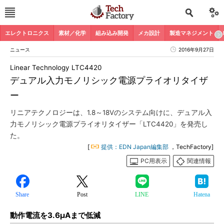
エレクトロニクス
素材／化学
組み込み開発
メカ設計
製造マネジメント
ニュース
2016年9月27日
Linear Technology LTC4420
デュアル入力モノリシック電源プライオリタイザ
ー
リニアテクノロジーは、1.8～18Vのシステム向けに、デュアル入
力モノリシック電源プライオリタイザー「LTC4420」を発売し
た。
[
提供：EDN Japan編集部
，TechFactory]
PC用表示
関連情報
Share
Post
LINE
Hatena
動作電流を3.6μAまで低減