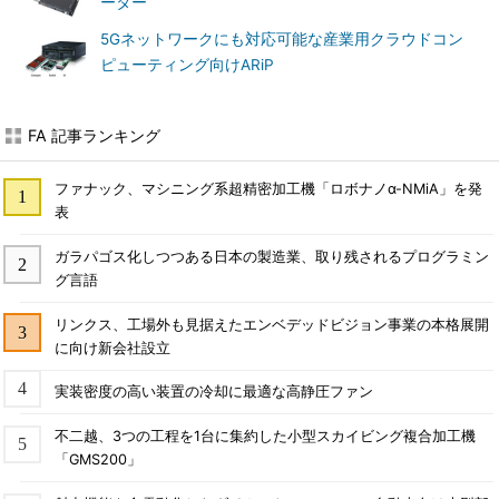
ーター
5Gネットワークにも対応可能な産業用クラウドコン
ピューティング向けARiP
FA 記事ランキング
ファナック、マシニング系超精密加工機「ロボナノα-NMiA」を発
表
ガラパゴス化しつつある日本の製造業、取り残されるプログラミン
グ言語
リンクス、工場外も見据えたエンベデッドビジョン事業の本格展開
に向け新会社設立
実装密度の高い装置の冷却に最適な高静圧ファン
不二越、3つの工程を1台に集約した小型スカイビング複合加工機
「GMS200」