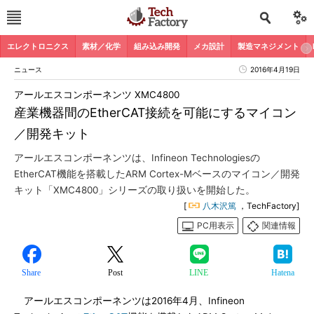
エレクトロニクス
素材／化学
組み込み開発
メカ設計
製造マネジメント
ニュース
2016年4月19日
アールエスコンポーネンツ XMC4800
産業機器間のEtherCAT接続を可能にするマイコン
／開発キット
アールエスコンポーネンツは、Infineon Technologiesの
EtherCAT機能を搭載したARM Cortex-Mベースのマイコン／開発
キット「XMC4800」シリーズの取り扱いを開始した。
[
八木沢篤
，TechFactory]
PC用表示
関連情報
Share
Post
LINE
Hatena
アールエスコンポーネンツは2016年4月、Infineon