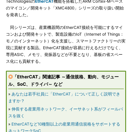
Technologiesの
EtherCAT
機能を搭載したARM Cortex-Mベース
のマイコン／開発キット「XMC4800」シリーズの取り扱い開始
を発表した。
同シリーズは、産業機器間のEtherCAT接続を可能にするマイ
コンおよび開発キットで、製造設備のIoT（Internet of Things：
モノのインターネット）化を支援し、スマートファクトリーの実
現に貢献する製品。EtherCAT接続が容易に行えるだけでなく、
専用ASIC、メモリ、発振器などが不要となり、基板の省スペー
ス化にも貢献する。
◎
「EtherCAT」関連記事 ～通信規格、動向、モジュー
ル、SoC、ドライバ～ など
»
あなたは若手社員に「EtherCAT」について正しく説明でき
ますか？
»
伸長する産業用ネットワーク、イーサネット系がフィールバ
スを抜く
»
EtherCATなど10種類以上の産業用通信規格をサポートする
ネットワークSoC