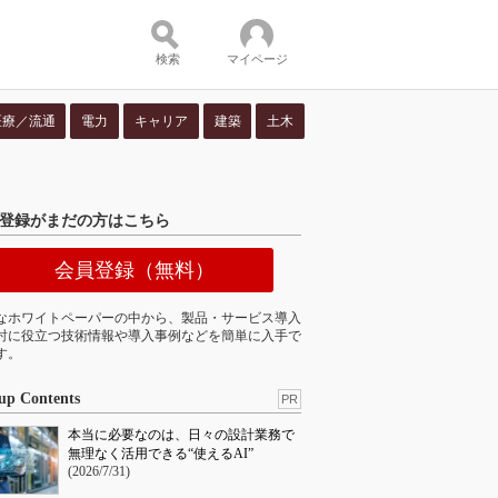
検索
マイページ
医療／流通
電力
キャリア
建築
土木
ツ：
登録がまだの方はこちら
会員登録（無料）
なホワイトペーパーの中から、製品・サービス導入
討に役立つ技術情報や導入事例などを簡単に入手で
す。
up Contents
PR
本当に必要なのは、日々の設計業務で
無理なく活用できる“使えるAI”
(2026/7/31)