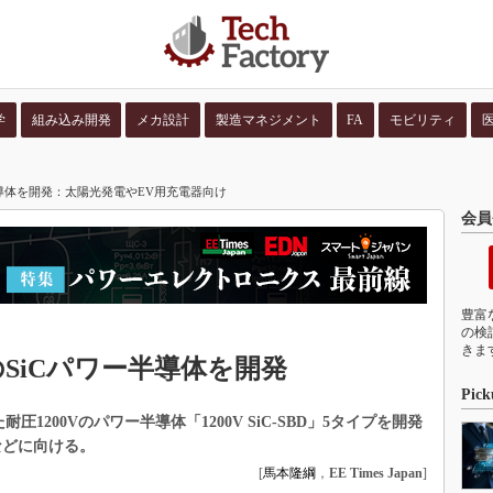
学
組み込み開発
メカ設計
製造マネジメント
FA
モビリティ
並び順：
コンテン
半導体を開発：太陽光発電やEV用充電器向け
会員
豊富
の検
きま
のSiCパワー半導体を開発
Pick
1200Vのパワー半導体「1200V SiC-SBD」5タイプを開発
などに向ける。
[
馬本隆綱
，
EE Times Japan
]