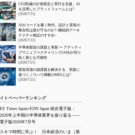
CO2削減の計画策定と実行を支援、AI
を活用したプラットフォームとは?
(2026/7/31)
AIがコードを書く時代、設計と実装の
整合性は誰が守るのか?~継続的アーキ
テクチャ検証のすすめ~
(2026/7/22)
半導体製造の課題と革新 ー アディティ
ブマニュファクチャリング(AM)が切り
拓く新たな可能性
(2026/7/21)
製造現場の諸課題を解決する、実践に
基づくノウハウ満載のMESとは?
(2026/7/21)
イトペーパーランキング
EE Times Japan×EDN Japan 統合電子版：
2026年上半期の半導体業界を振り返る――
電子版2026年7月号
スキマ時間に学ぶ！ 日本経済のいま（第