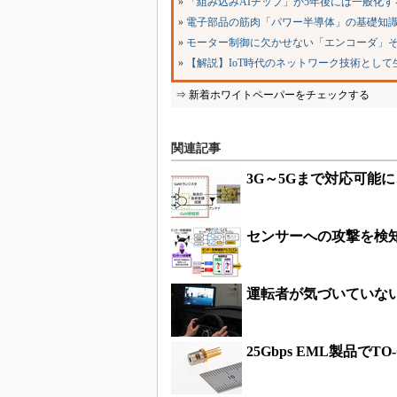
»
「組み込みAIチップ」が5年後には一般化す
»
電子部品の筋肉「パワー半導体」の基礎知
»
モーター制御に欠かせない「エンコーダ」
»
【解説】IoT時代のネットワーク技術として生
⇒ 新着ホワイトペーパーをチェックする
関連記事
3G～5Gまで対応可能
センサーへの攻撃を検
運転者が気づいていな
25Gbps EML製品で