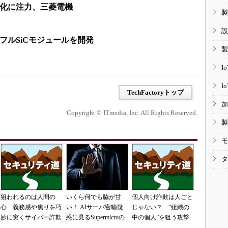
C化に注力、三菱電機
製
設
のフルSiCモジュールを開発
製
I
I
TechFactoryトップ
加
Copyright © ITmedia, Inc. All Rights Reserved.
製
モ
タ
狙われるのは人間の
いくら何でも脇が甘
個人向け詐欺は人ごと
心 義務感や焦りを巧
い！ AIサーバ密輸疑
じゃない？ “組織の
妙に突くサイバー詐欺
惑に見るSupermicroの
中の個人”を狙う攻撃
の手口
「やらかし体質」