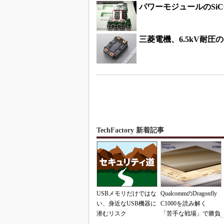
パワーモジュールのSi
三菱電機、6.5kV耐圧
TechFactory 新着記事
USBメモリだけではな
QualcommのDragonfly
い、身近なUSB機器に
C1000を読み解く
潜むリスク
「苦手な戦場」で勝負
できるのか