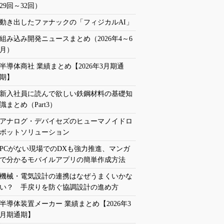
29回～32回）
動き出したファナックの「フィジカルAI」
組み込み開発ニュースまとめ（2026年4～6
月）
半導体商社 業績まとめ【2026年3月期通
期】
新入社員に読んで欲しい鉄鋼材料の基礎知
識まとめ（Part3）
アナログ・デバイセズのヒューマノイドロ
ボットソリューション
PCがない現場でのDXも強力推進、マンガ
で分かるモバイルアプリの簡単作成方法
機械・電気設計の連携はなぜうまくいかな
い？ 手戻りを防ぐ協調設計の進め方
半導体装置メーカー 業績まとめ【2026年3
月期通期】