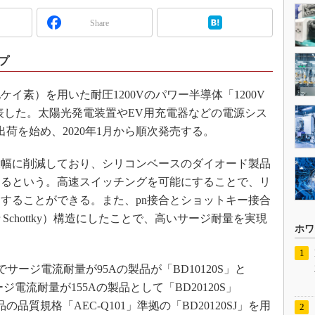
Share
プ
化ケイ素）を用いた耐圧1200Vのパワー半導体「1200V
と発表した。太陽光発電装置やEV用充電器などの電源シス
出荷を始め、2020年1月から順次発売する。
幅に削減しており、シリコンベースのダイオード製品
きるという。高速スイッチングを可能にすることで、リ
することができる。また、pn接合とショットキー接合
rrier Schottky）構造にしたことで、高いサージ耐量を実現
ホワ
0Aでサージ電流耐量が95Aの製品が「BD10120S」と
ージ電流耐量が155Aの製品として「BD20120S」
の品質規格「AEC-Q101」準拠の「BD20120SJ」を用