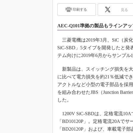
印刷する
見る
AEC-Q101準拠の製品もラインアッ
三菱電機は2019年3月、SiC（炭
SiC-SBD」5タイプを開発した
テム向けに2019年6月からサンプル
新製品は、スイッチング損失を大
に比べて電力損失を約21％低減で
アクトルなど小型の電子部品を採用
を組み合わせたJBS（Junction Ba
した。
1200V SiC-SBDは、定格電流1
「BD10120P」。定格電流20Aでサ
「BD20120P」および、車載電子部品