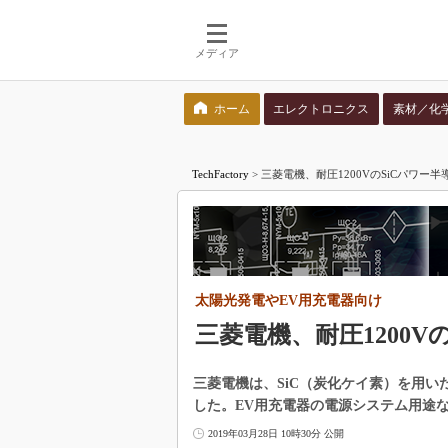
メディア
ホーム
エレクトロニクス
素材／化
検索語を入力してください
TechFactory
>
三菱電機、耐圧1200VのSiCパワー
太陽光発電やEV用充電器向け
三菱電機、耐圧1200V
三菱電機は、SiC（炭化ケイ素）を用いた耐圧
した。EV用充電器の電源システム用途
2019年03月28日 10時30分 公開