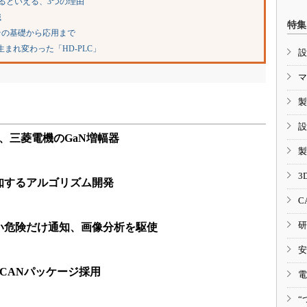
るといえる、3つの理由
識
特集
その基礎から応用まで
まれ変わった「HD-PLC」
設
マ
製
設
に、三菱電機のGaN増幅器
製
3
知するアルゴリズム開発
C
研
い危険だけ通知、画像分析を駆使
安
TO-CANパッケージ採用
電
“