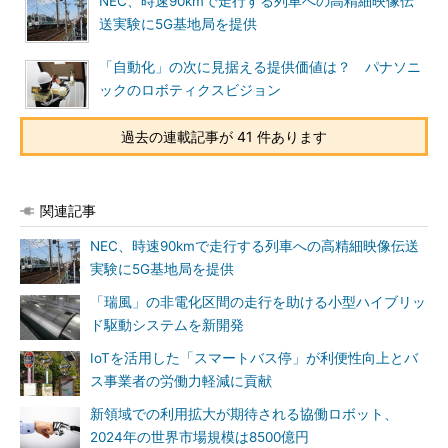
NEC、時速90kmで走行する列車への高精細映像伝
送実験に5G基地局を提供
「自動化」の次に見据える提供価値は？ パナソニ
ックのロボティクスビジョン
過去の連載記事が 41 件あります
関連記事
NEC、時速90kmで走行する列車への高精細映像伝送
実験に5G基地局を提供
「瑞風」の非電化区間の走行を助ける小型ハイブリッ
ド駆動システムを新開発
IoTを活用した「スマートバス停」が利便性向上とバ
ス事業者の労働力軽減に貢献
新領域での利用拡大が期待される協働ロボット、
2024年の世界市場規模は8500億円