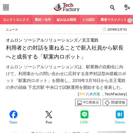
エレクトロニクス
素材／化学
組み込み開発
メカ設計
製造マネジメント
ニュース
2019年3月7日
オムロン ソーシアルソリューションズ／京王電鉄
利用者との対話を重ねることで新入社員から駅長
へと成長する「駅案内ロボット」
オムロン ソーシアルソリューションズは、駅業務の自動化に向
けて、利用客からの問い合わせに応対する音声対話型AI搭載ロボ
ット「駅案内ロボット」を開発し、2019年3月16日から京王電鉄
の井の頭線 下北沢駅 中央口で試験運用を開始すると発表した。
[
八木沢篤
，TechFactory]
PC用表示
関連情報
Share
Post
LINE
Hatena