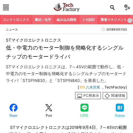
エレクトロニクス
素材／化学
組み込み開発
メカ設計
製造マネジメント
ニュース
2018年9月10日
STマイクロエレクトロニクス
低・中電力のモーター制御を簡略化するシングル
チップのモータードライバ
STマイクロエレクトロニクスは、7～45Vの範囲で動作し、低・
中電力のモーター制御を簡略化するシングルチップのモータード
ライバ「STSPIN830」と「STSPIN840」を発表した。
[
八木沢篤
，TechFactory]
PC用表示
関連情報
Share
Post
LINE
Hatena
STマイクロエレクトロニクスは2018年9月4日、7～45Vの範囲