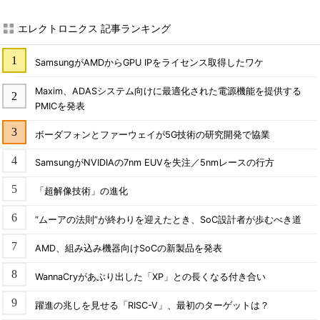
エレクトロニクス 記事ランキング
SamsungがAMDからGPU IPをライセンス取得したワケ
Maxim、ADASシステム向けに最適化された電源機能を提供する
PMICを発表
ボーダフォンとファーウェイが5G技術の研究開発で協業
SamsungがNVIDIAの7nm EUVを失注／5nmレースの行方
「超解像技術」の進化
“ムーアの法則”が終わりを迎えたとき、SoC設計者が歩むべき道
AMD、組み込み機器向けSoCの新製品を発表
WannaCryがあぶり出した「XP」との長くなる付き合い
躍進の兆しを見せる「RISC-V」、最初のターゲットは？