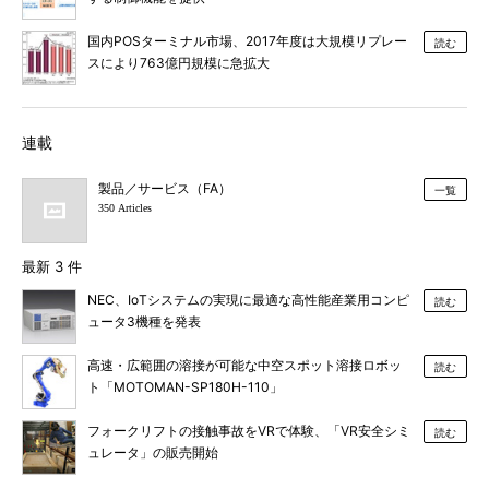
国内POSターミナル市場、2017年度は大規模リプレー
読む
スにより763億円規模に急拡大
連載
製品／サービス（FA）
一覧
350 Articles
最新 3 件
NEC、IoTシステムの実現に最適な高性能産業用コンピ
読む
ュータ3機種を発表
高速・広範囲の溶接が可能な中空スポット溶接ロボッ
読む
ト「MOTOMAN-SP180H-110」
フォークリフトの接触事故をVRで体験、「VR安全シミ
読む
ュレータ」の販売開始