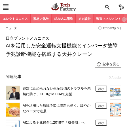
エレクトロニクス
素材／化学
組み込み開発
メカ設計
製造マネジメント
ニュース
2018年9月6日
日立プラントメカニクス
AIを活用した安全運転支援機能とインバータ故障
予兆診断機能を搭載する天井クレーン
記事を見る
関連記事
5 Articles
絶対に止められない生産設備のトラブルを未
読む
然に防ぐ、KDDIがIoT×AIで支援
AIを活用した故障予知は課題も多く、緩やか
読む
なペースで進展
AIによる予兆保全は2018年「成長期」へ
読む