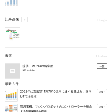
記事画像
＋
1 Images
1
著者
1 Authors
提供：MONOist編集部
一覧
960 Articles
最新 3 件
2022年に支出額11兆7010億円に達する見込み、国内
読む
IoT市場規模
安川電機、マシン／ロボットのコントローラーを統合
読む
する制御機能を提供