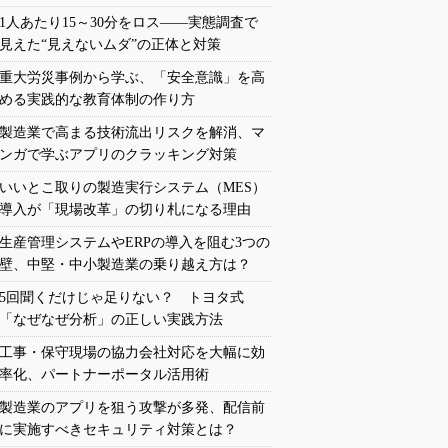
1人あたり15～30分をロス――実態調査で
見えた“見えないムダ”の正体と対策
重大労災事例から学ぶ、「安全意識」を高
める実践的な教育体制の作り方
製造業で高まる技術流出リスクを解消、マ
ンガで学ぶアプリのクラッキング対策
いいとこ取りの製造実行システム（MES）
導入が「現場改革」の切り札になる理由
生産管理システムやERPの導入を阻む3つの
壁、中堅・中小製造業の乗り越え方は？
5回聞くだけじゃ足りない？ トヨタ式
「なぜなぜ分析」の正しい実践方法
工事・保守現場の協力会社対応を大幅に効
率化、パートナーポータル活用術
製造業のアプリを狙う攻撃が多発、配信前
に実施すべきセキュリティ対策とは？