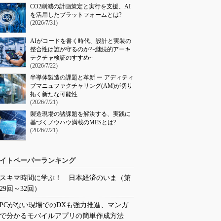
CO2削減の計画策定と実行を支援、AI
を活用したプラットフォームとは?
(2026/7/31)
AIがコードを書く時代、設計と実装の
整合性は誰が守るのか?~継続的アーキ
テクチャ検証のすすめ~
(2026/7/22)
半導体製造の課題と革新 ー アディティ
ブマニュファクチャリング(AM)が切り
拓く新たな可能性
(2026/7/21)
製造現場の諸課題を解決する、実践に
基づくノウハウ満載のMESとは?
(2026/7/21)
イトペーパーランキング
スキマ時間に学ぶ！ 日本経済のいま（第
29回～32回）
PCがない現場でのDXも強力推進、マンガ
で分かるモバイルアプリの簡単作成方法