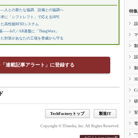
――人との新たな協調、設備との協調へ
特集
求に「シフトレフト」で応えるHPE
設
た高性能RFIDシステム
―IoT／AR基盤に「ThingWorx」
マ
した対策があなたの工場を脅威から守る
製
設
を「連載記事アラート」に登録する
製
3
C
ド
研
安
TechFactoryトップ
製造IT
電
Copyright © ITmedia, Inc. All Rights Reserved.
“
» ホワイトペーパー一覧