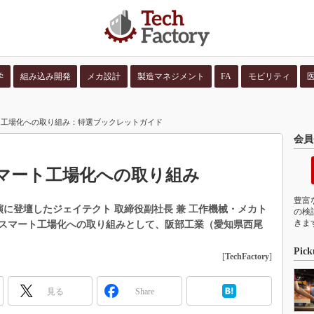
学
組み込み開発
メカ設計
製造マネジメント
FA
モビリティ
並び順：
コンテン
ト工場化への取り組み：特選ブックレットガイド
会員
マート工場化への取り組み
豊富
演に登壇したジェイテクト 取締役副社長 兼 工作機械・メカト
の検
きま
スマート工場化への取り組みとして、阪部工業（愛知県西尾
Pick
[
TechFactory
]
見る
Share