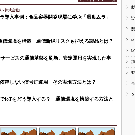
製
パン株式会社]
ラ導入事例：食品容器開発現場に学ぶ「温度ムラ」
設
製
I
T通信環境を構築 通信断絶リスクも抑える製品とは？
I
ラサービスの通信基盤を刷新、安定運用を実現した事
加
製
依存しない信号灯運用、その実現方法とは？
モ
タ
でIoTをどう導入する？ 通信環境を構築する方法と