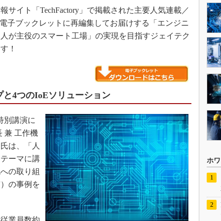
イト「TechFactory」で掲載された主要人気連載／
の電子ブックレットに再編集してお届けする「エンジニ
「人が主役のスマート工場」の実現を目指すジェイテク
ます！
プと4つのIoEソリューション
特別講演に
 兼 工作機
一氏は、「人
をテーマに講
ホワ
化への取り組
市）の事例を
従業員数約