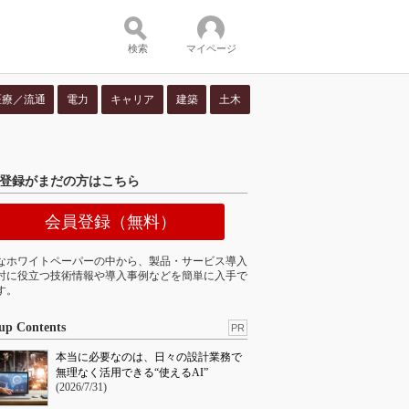
検索
マイページ
医療／流通
電力
キャリア
建築
土木
ツ：
登録がまだの方はこちら
会員登録（無料）
なホワイトペーパーの中から、製品・サービス導入
討に役立つ技術情報や導入事例などを簡単に入手で
す。
up Contents
PR
本当に必要なのは、日々の設計業務で
無理なく活用できる“使えるAI”
(2026/7/31)