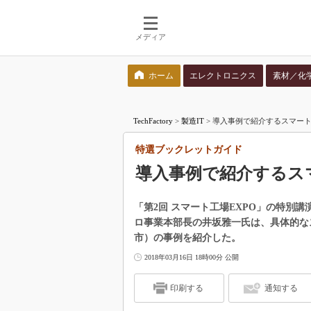
メディア
ホーム
エレクトロニクス
素材／化
検索語を入力してください
TechFactory
>
製造IT
>
導入事例で紹介するスマー
特選ブックレットガイド
導入事例で紹介するス
「第2回 スマート工場EXPO」の特別講
ロ事業本部長の井坂雅一氏は、具体的な
市）の事例を紹介した。
2018年03月16日 18時00分 公開
印刷する
通知する