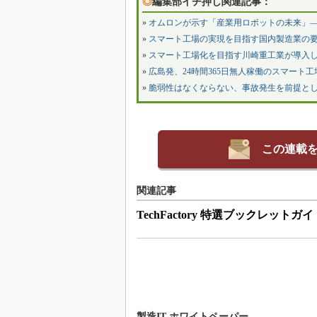
◎
編集部イチ押し関連記事：
»
オムロンが示す「産業用ロボットの未来」
»
スマート工場の実現を目指す国内製造業の要
»
スマート工場化を目指す川崎重工業が導入し
»
広島発、24時間365日無人稼働のスマート工場―
»
脆弱性はなくならない、事故発生を前提と
この連載
関連記事
TechFactory 特選ブックレットガイ
製造IT ホワイトペーパー